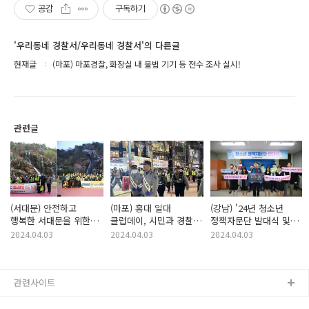
공감
구독하기
'우리동네 경찰서/우리동네 경찰서'의 다른글
현재글
(마포) 마포경찰, 화장실 내 불법 기기 등 전수 조사 실시!
관련글
(서대문) 안전하고
(마포) 홍대 일대
(강남) '24년 청소년
행복한 서대문을 위한
클럽데이, 시민과 경찰이
정책자문단 발대식 및
지역사회 안전 합동순찰
함께 하는 순찰 활동
사이버 도박 근절
2024.04.03
2024.04.03
2024.04.03
실시!
챌린지!!
관련사이트