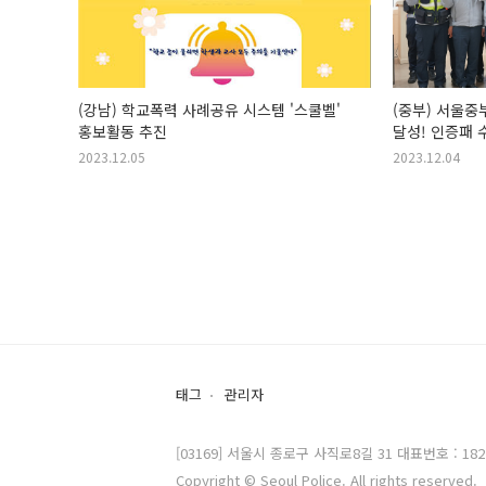
(강남) 학교폭력 사례공유 시스템 '스쿨벨'
(중부) 서울중
홍보활동 추진
달성! 인증패 
2023.12.05
2023.12.04
태그
관리자
[03169] 서울시 종로구 사직로8길 31 대표번호 : 182
Copyright © Seoul Police. All rights reserved.