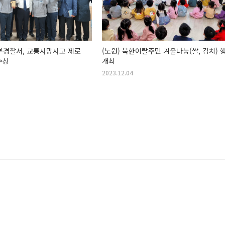
부경찰서, 교통사망사고 제로
(노원) 북한이탈주민 겨울나눔(쌀, 김치) 
수상
개최
2023.12.04