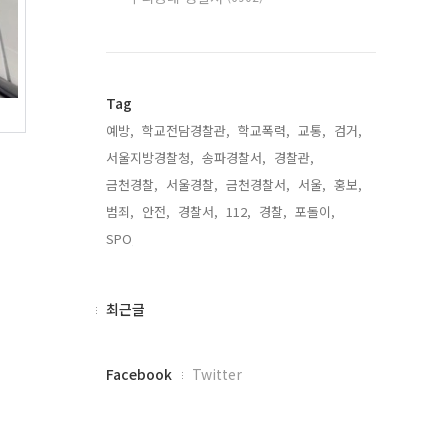
Tag
예방,
학교전담경찰관,
학교폭력,
교통,
검거,
서울지방경찰청,
송파경찰서,
경찰관,
금천경찰,
서울경찰,
금천경찰서,
서울,
홍보,
범죄,
안전,
경찰서,
112,
경찰,
포돌이,
SPO,
최
최근글
근
글
페
Facebook
Twitter
이
스
북