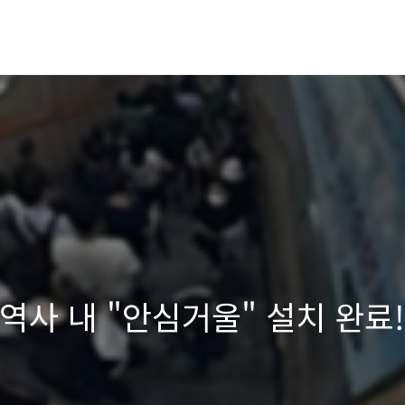
 역사 내 "안심거울" 설치 완료!