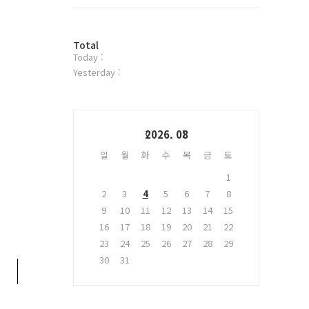
트
위
터
방
플
Total
Today :
문
러
자
그
Yesterday :
수
인
Calendar
2026. 08
일
월
화
수
목
금
토
1
2
3
4
5
6
7
8
9
10
11
12
13
14
15
16
17
18
19
20
21
22
23
24
25
26
27
28
29
30
31