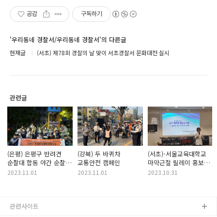
공감
구독하기
'우리동네 경찰서/우리동네 경찰서'의 다른글
현재글
(서초) 제78회 경찰의 날 맞이 서초경찰서 문화대전 실시
관련글
(은평) 은평구 반려견
(강북) 두 바퀴차
(서초)-서울교육대학교
순찰대 합동 야간 순찰
교통안전 캠페인
마약근절 릴레이 홍보
실시!
및 교육 실시
2023.11.01
2023.11.01
2023.10.31
관련사이트