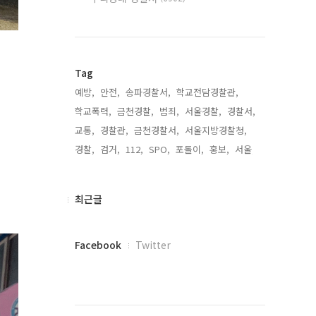
Tag
예방,
안전,
송파경찰서,
학교전담경찰관,
학교폭력,
금천경찰,
범죄,
서울경찰,
경찰서,
교통,
경찰관,
금천경찰서,
서울지방경찰청,
경찰,
검거,
112,
SPO,
포돌이,
홍보,
서울,
최
최근글
근
글
페
Facebook
Twitter
이
스
북
트
위