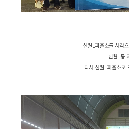
신월1파출소를 시작으
신월1동 
다시 신월1파출소로 