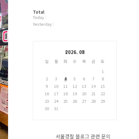
터
방
플
Total
Today :
문
러
자
그
Yesterday :
수
인
Calendar
2026. 08
일
월
화
수
목
금
토
1
2
3
4
5
6
7
8
9
10
11
12
13
14
15
16
17
18
19
20
21
22
23
24
25
26
27
28
29
30
31
서울경찰 블로그 관련 문의