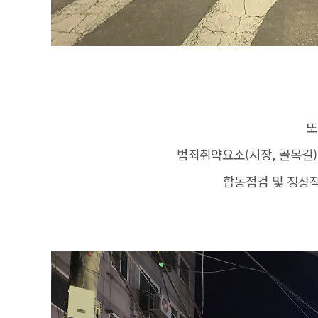
또
범죄취약요소(시장, 골목길)
합동점검 및 정상