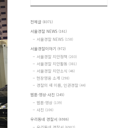
전체글
(8371)
서울경찰 NEWS
(161)
서울경찰 NEWS
(158)
서울경찰이야기
(972)
서울경찰 치안정책
(203)
서울경찰 치안활동
(381)
서울경찰 치안소식
(46)
현장영웅 소개
(298)
경찰의 새 이름, 인권경찰
(44)
웹툰·영상·사진
(245)
웹툰·영상
(139)
사진
(106)
우리동네 경찰서
(6986)
우리동네 경찰서
(6902)