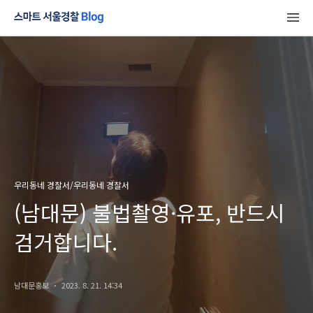
우리동네 경찰서/우리동네 경찰서
(남대문) 불법촬영·유포, 반드시
검거합니다.
남대문홍보
2023. 8. 21. 14:34