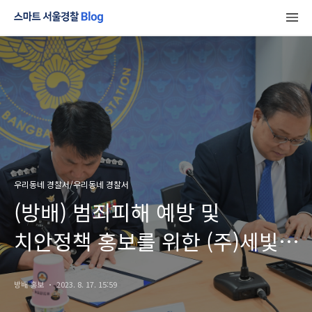
우리동네 경찰서/우리동네 경찰서
(방배) 범죄피해 예방 및
치안정책 홍보를 위한 (주)세빛섬
업무협약
방배 홍보
2023. 8. 17. 15:59