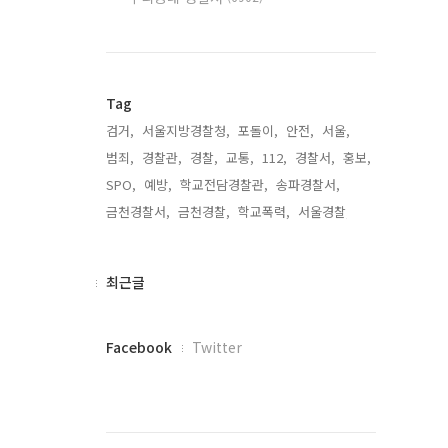
Tag
검거,
서울지방경찰청,
포돌이,
안전,
서울,
범죄,
경찰관,
경찰,
교통,
112,
경찰서,
홍보,
SPO,
예방,
학교전담경찰관,
송파경찰서,
금천경찰서,
금천경찰,
학교폭력,
서울경찰,
최
최근글
근
글
페
Facebook
Twitter
이
스
북
트
위