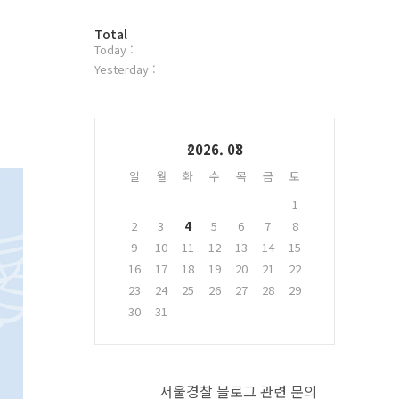
터
방
플
Total
Today :
문
러
자
그
Yesterday :
수
인
Calendar
2026. 08
일
월
화
수
목
금
토
1
2
3
4
5
6
7
8
9
10
11
12
13
14
15
16
17
18
19
20
21
22
23
24
25
26
27
28
29
30
31
서울경찰 블로그 관련 문의