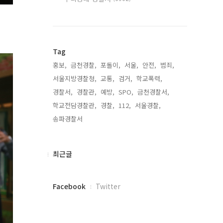
Tag
홍보,
금천경찰,
포돌이,
서울,
안전,
범죄,
서울지방경찰청,
교통,
검거,
학교폭력,
경찰서,
경찰관,
예방,
SPO,
금천경찰서,
학교전담경찰관,
경찰,
112,
서울경찰,
송파경찰서,
최
최근글
근
글
페
Facebook
Twitter
이
스
북