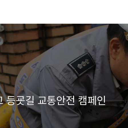
교 등굣길 교통안전 캠페인