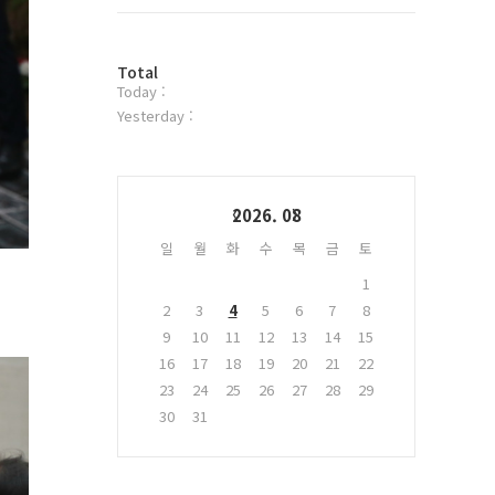
트
위
터
방
플
Total
Today :
문
러
자
그
Yesterday :
수
인
Calendar
2026. 08
일
월
화
수
목
금
토
1
2
3
4
5
6
7
8
9
10
11
12
13
14
15
16
17
18
19
20
21
22
23
24
25
26
27
28
29
30
31