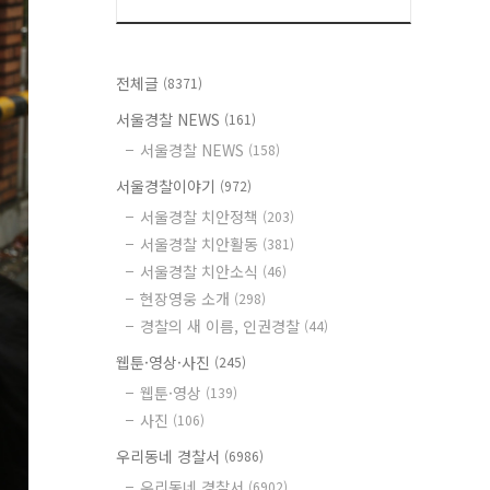
전체글
(8371)
서울경찰 NEWS
(161)
서울경찰 NEWS
(158)
서울경찰이야기
(972)
서울경찰 치안정책
(203)
서울경찰 치안활동
(381)
서울경찰 치안소식
(46)
현장영웅 소개
(298)
경찰의 새 이름, 인권경찰
(44)
웹툰·영상·사진
(245)
웹툰·영상
(139)
사진
(106)
우리동네 경찰서
(6986)
우리동네 경찰서
(6902)