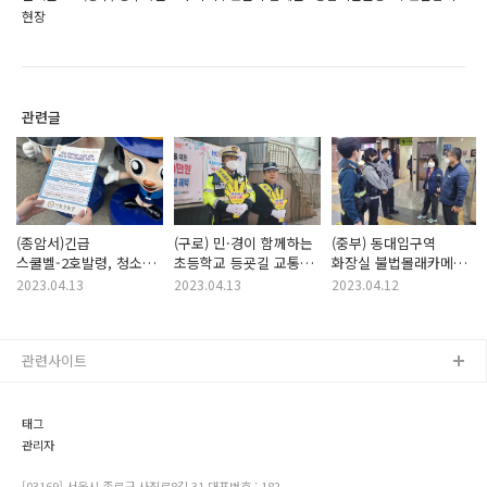
현장
관련글
(종암서)긴급
(구로) 민·경이 함께하는
(중부) 동대입구역
스쿨벨-2호발령, 청소년
초등학교 등굣길 교통
화장실 불법몰래카메라
대상 마약범죄 교육
안전 캠페인
점검 실시
2023.04.13
2023.04.13
2023.04.12
관련사이트
태그
관리자
[03169] 서울시 종로구 사직로8길 31 대표번호 : 182