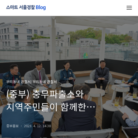
우리동네 경찰서/우리동네 경찰서
(중부) 충무파출소와
지역주민들이 함께한
"공감치안활동" 주민간담회 현장
중부홍보
2023. 4. 12. 14:38