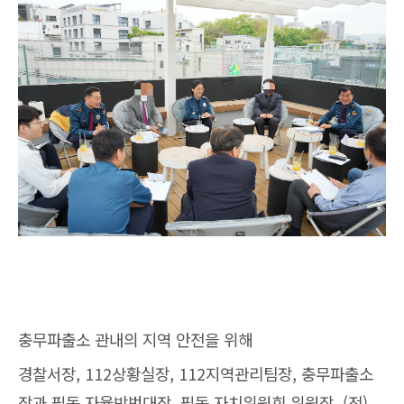
충무파출소 관내의 지역 안전을 위해
경찰서장, 112상황실장, 112지역관리팀장, 충무파출소
장과 필동 자율방범대장, 필동 자치위원회 위원장, (전)