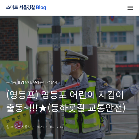
우리동네 경찰서/우리동네 경찰서
(영등포) 영등포 어린이 지킴이
출동~!!!★(등하굣길 교통안전)
알 수 없는 사용자
2023. 3. 10. 17:14