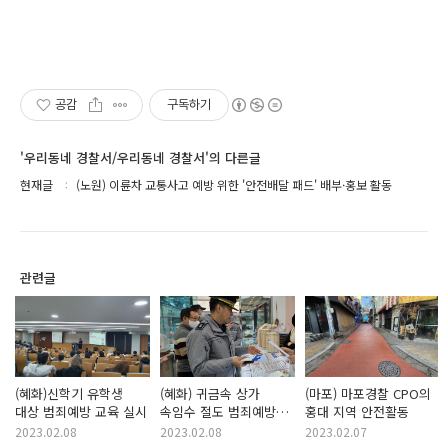
공감
구독하기
'우리동네 경찰서/우리동네 경찰서'의 다른글
현재글
(노원) 이륜차 교통사고 예방 위한 '안전배달 패드' 배부·홍보 활동
관련글
(혜화)신학기 유학생
(혜화) 귀금속 상가
(마포) 마포경찰 CPO의
대상 범죄예방 교육 실시
속임수 절도 범죄예방
홍대 지역 안전활동
캠페인
2023.02.08
2023.02.08
2023.02.07