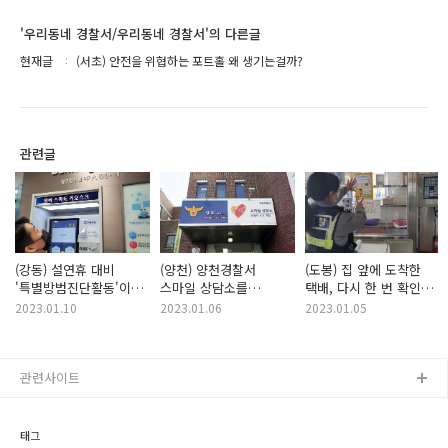
'우리동네 경찰서/우리동네 경찰서'의 다른글
현재글
(서초) 안전을 위협하는 포트홀 왜 생기는걸까?
관련글
(강동) 설연휴 대비
(양천) 양천경찰서
(도봉) 집 앞에 도착한
'특별방범진단활동'이
스마일 상담소를
택배, 다시 한 번 확인
시작되었습니다!
개소하였습니다!
후 개봉하자!
2023.01.10
2023.01.06
2023.01.05
(택배절도편)
관련사이트
태그