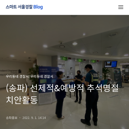
우리동네 경찰서/우리동네 경찰서
(송파) 선제적&예방적 추석명절
치안활동
송파홍보
2022. 9. 1. 14:14