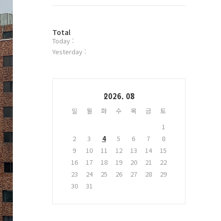
트
위
터
방
플
Total
Today :
문
러
자
그
Yesterday :
수
인
Calendar
2026. 08
일
월
화
수
목
금
토
1
2
3
4
5
6
7
8
9
10
11
12
13
14
15
16
17
18
19
20
21
22
23
24
25
26
27
28
29
30
31