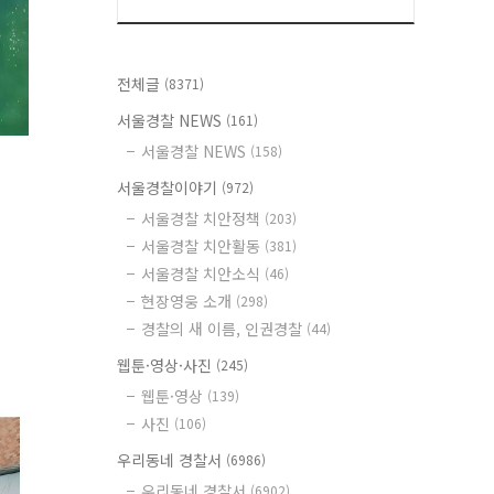
전체글
(8371)
서울경찰 NEWS
(161)
서울경찰 NEWS
(158)
서울경찰이야기
(972)
서울경찰 치안정책
(203)
서울경찰 치안활동
(381)
서울경찰 치안소식
(46)
현장영웅 소개
(298)
경찰의 새 이름, 인권경찰
(44)
웹툰·영상·사진
(245)
웹툰·영상
(139)
사진
(106)
우리동네 경찰서
(6986)
우리동네 경찰서
(6902)