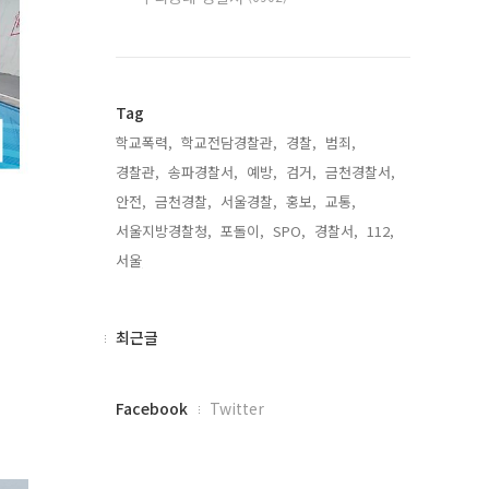
Tag
학교폭력,
학교전담경찰관,
경찰,
범죄,
경찰관,
송파경찰서,
예방,
검거,
금천경찰서,
안전,
금천경찰,
서울경찰,
홍보,
교통,
서울지방경찰청,
포돌이,
SPO,
경찰서,
112,
서울,
최
최근글
근
글
페
Facebook
Twitter
이
스
북