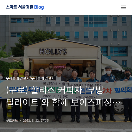
우리동네 경찰서/우리동네 경찰서
(구로) 할리스 커피차 '무빙
딜라이트'와 함께 보이스피싱
예방 홍보
구로홍보
2022. 8. 22. 17:35