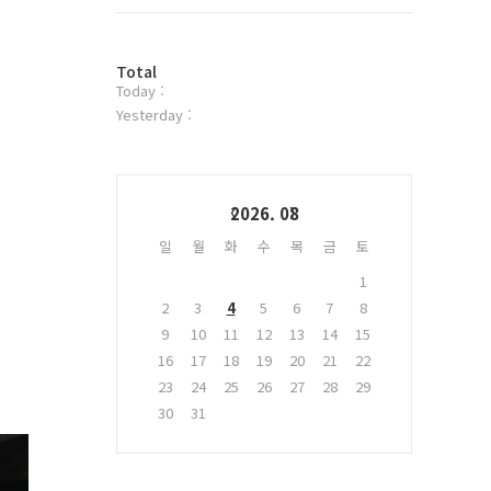
트
위
터
방
플
Total
Today :
문
러
자
그
Yesterday :
수
인
Calendar
2026. 08
일
월
화
수
목
금
토
1
2
3
4
5
6
7
8
9
10
11
12
13
14
15
16
17
18
19
20
21
22
23
24
25
26
27
28
29
30
31