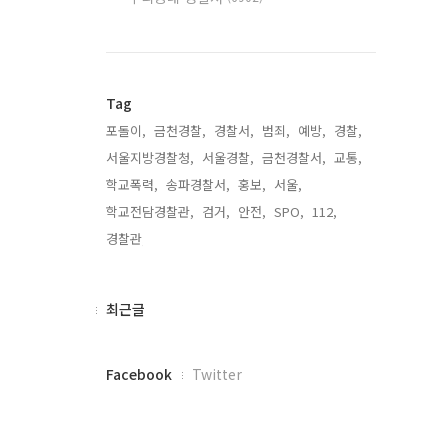
Tag
포돌이,
금천경찰,
경찰서,
범죄,
예방,
경찰,
서울지방경찰청,
서울경찰,
금천경찰서,
교통,
학교폭력,
송파경찰서,
홍보,
서울,
학교전담경찰관,
검거,
안전,
SPO,
112,
경찰관,
최
최근글
근
글
페
Facebook
Twitter
이
스
북