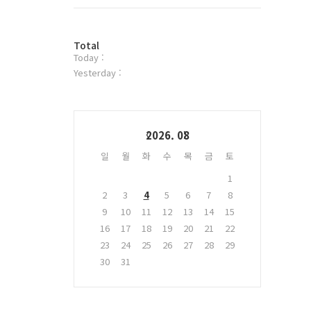
트
위
터
방
플
Total
Today :
문
러
자
그
Yesterday :
수
인
Calendar
2026. 08
일
월
화
수
목
금
토
1
2
3
4
5
6
7
8
9
10
11
12
13
14
15
16
17
18
19
20
21
22
23
24
25
26
27
28
29
30
31