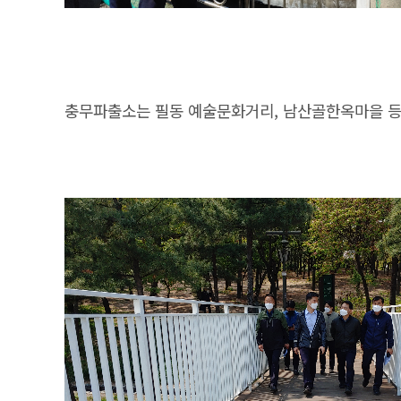
충무파출소는 필동 예술문화거리, 남산골한옥마을 등