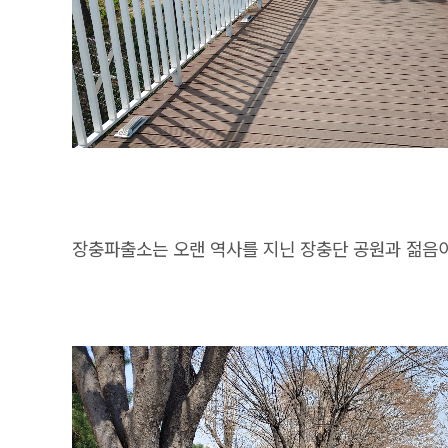
장충파출소는 오랜 역사를 지닌 장충단 공원과 젊음