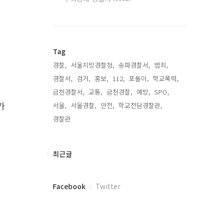
Tag
경찰,
서울지방경찰청,
송파경찰서,
범죄,
경찰서,
검거,
홍보,
112,
포돌이,
학교폭력,
금천경찰서,
교통,
금천경찰,
예방,
SPO,
가
서울,
서울경찰,
안전,
학교전담경찰관,
경찰관,
최
최근글
근
글
페
Facebook
Twitter
이
스
북