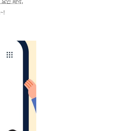
 요인 파악,
~!