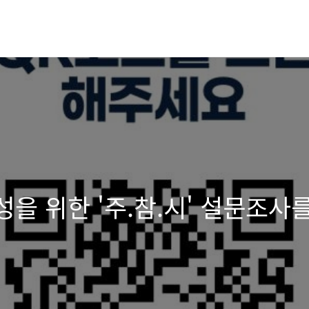
성을 위한 '주.참.시' 설문조사