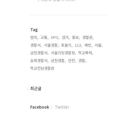
Tag
범죄,
교통,
SPO,
검거,
홍보,
경찰관,
경찰서,
서울경찰,
포돌이,
112,
예방,
서울,
금천경찰서,
서울지방경찰청,
학교폭력,
송파경찰서,
금천경찰,
안전,
경찰,
학교전담경찰관,
최
최근글
근
글
페
Facebook
Twitter
이
스
북