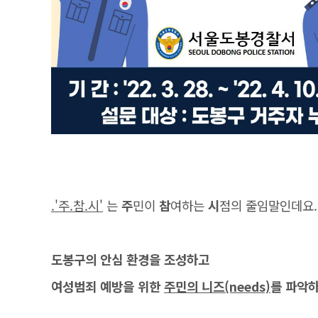
.'주.참.시'
는
주
민이
참
여하는
시
점의 줄임말인데요.
도봉구의 안심 환경을 조성하고
여성범죄 예방을 위한
주민의 니즈(needs)
를 파악