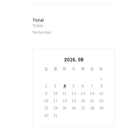
트
위
터
방
플
Total
Today :
문
러
자
그
Yesterday :
수
인
Calendar
2026. 08
일
월
화
수
목
금
토
1
2
3
4
5
6
7
8
9
10
11
12
13
14
15
16
17
18
19
20
21
22
23
24
25
26
27
28
29
30
31