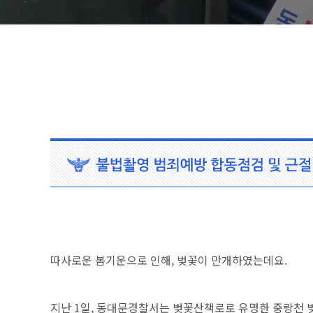
따사로운 봄기운으로 인해, 벚꽃이 만개하였는데요.
지난 1일, 동대문경찰서는 벚꽃산책로로 유명한 중랑천 