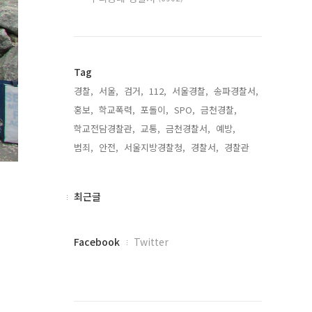
Tag
경찰,
서울,
검거,
112,
서울경찰,
송파경찰서,
홍보,
학교폭력,
포돌이,
SPO,
금천경찰,
학교전담경찰관,
교통,
금천경찰서,
예방,
범죄,
안전,
서울지방경찰청,
경찰서,
경찰관,
최
최근글
근
글
페
Facebook
Twitter
이
스
북
트
위