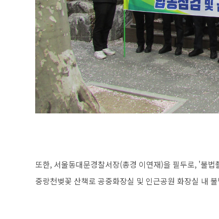
또한, 서울동대문경찰서장(총경 이연재)을 필두로, '불법
중랑천벚꽃 산책로 공중화장실 및 인근공원 화장실 내 