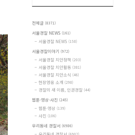
전체글
(8371)
서울경찰 NEWS
(161)
서울경찰 NEWS
(158)
서울경찰이야기
(972)
서울경찰 치안정책
(203)
서울경찰 치안활동
(381)
서울경찰 치안소식
(46)
현장영웅 소개
(298)
경찰의 새 이름, 인권경찰
(44)
웹툰·영상·사진
(245)
웹툰·영상
(139)
사진
(106)
우리동네 경찰서
(6986)
우리동네 경찰서
(6902)