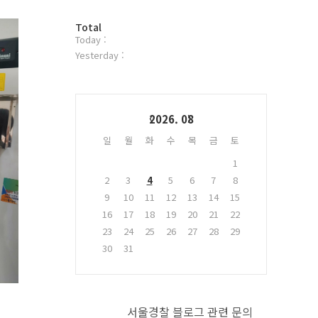
터
방
플
Total
Today :
문
러
자
그
Yesterday :
수
인
Calendar
2026. 08
일
월
화
수
목
금
토
1
2
3
4
5
6
7
8
9
10
11
12
13
14
15
16
17
18
19
20
21
22
23
24
25
26
27
28
29
30
31
서울경찰 블로그 관련 문의