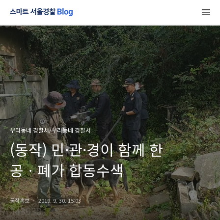
우리동네 경찰서/우리동네 경찰서
(동작) 민·관·경이 함께 한
공ㆍ폐가 합동수색
동작홍보
2019. 9. 30. 15:03