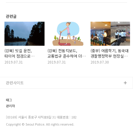
관련글
(강북) 빗길 운전,
(강북) 전동킥보드,
(중부) 여름학기, 동국대
타이어 점검으로
교통법규 준수하여 더욱
경찰행정학부 현장실습
안전하게!
안전하게 이용!
(인턴십) 실시!!
2019.07.31
2019.07.31
2019.07.30
관련사이트
태그
관리자
[03169] 서울시 종로구 사직로8길 31 대표번호 : 182
Copyright © Seoul Police. All rights reserved.