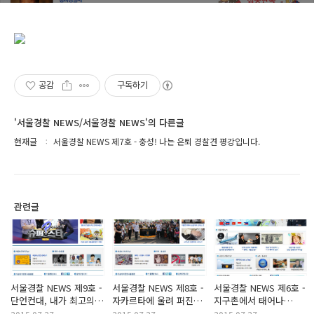
공감
구독하기
'서울경찰 NEWS/서울경찰 NEWS'의 다른글
현재글
서울경찰 NEWS 제7호 - 충성! 나는 은퇴 경찰견 평강입니다.
관련글
서울경찰 NEWS 제9호 -
서울경찰 NEWS 제8호 -
서울경찰 NEWS 제6호 -
단언컨대, 내가 최고의
자카르타에 울려 퍼진
지구촌에서 태어나
이색 경찰입니다!
아리랑
대한민국 경찰로 살다