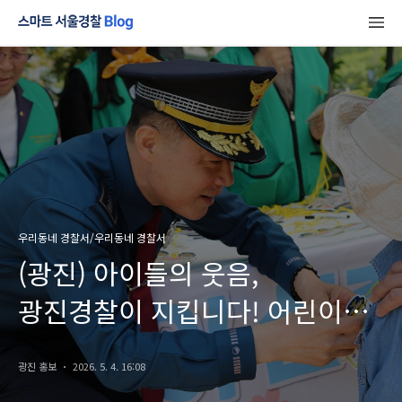
우리동네 경찰서/우리동네 경찰서
(광진) 아이들의 웃음,
광진경찰이 지킵니다! 어린이날
어린이대공원 안전캠페인
광진 홍보
2026. 5. 4. 16:08