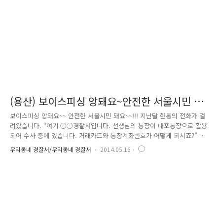
고 있는 피의자를 발견하고 현행범 체포하였습니다!!!!!! 길거리..
(용산) 보이스피싱 앙돼요~안전한 서울시민 돼
요~~!!!
보이스피싱 앙돼요~~ 안전한 서울시민 돼요~~!!! 지난달 한통의 전화가 걸
려왔습니다. “여기 ○○경찰서입니다. 선생님의 통장이 대포통장으로 활용
되어 수사 중에 있습니다. 거래카드와 통장계좌번호가 어떻게 되시죠?” 중
국에서 활동하는 보이스피싱(전화금융사기) 조직이 검찰, 경찰을 사칭해 피
우리동네 경찰서/우리동네 경찰서
2014.05.16
해자들이 대포통장 사건과 연루된 것처럼 속여 현금 등을 편취한 사건이
발생하였습니다. 사건 속으로 들어가 보면.. 중국에 있는 보이스피싱 조직
이 피해자들에게 전화를 걸어 "경찰인데 당신 계좌가 범죄에 연루되어 위
험하니 지금 불러주는 계좌로 돈을 송금해라. 예금을 안전하게 보호해 주
겠다"고 속이는 방법으로 현금 등 상당액을 편취하였습니다. 여기서 공범
방 씨(한국거주)는 중국 총책에게 받은 대포통장, 카드 및 인출책 5명을..