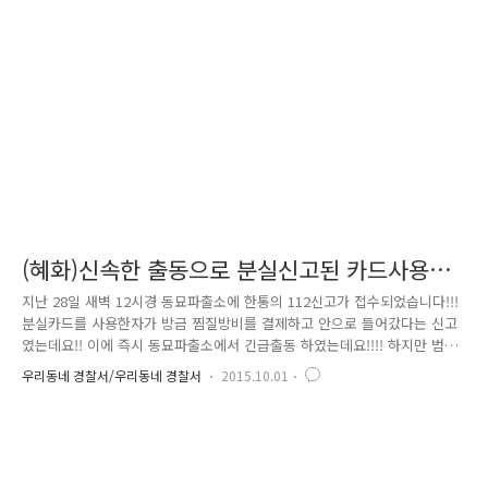
추적하여 검거했습니다. 범인은 대범하게도 습득한 카드로 외제차량의 구
입까지 시도하였는데요. 구입대금 6,500만원을 결제하려 하였으나, 피해자
가 1회 결제한도를 미리 6백만 원으로 설정해 놓는 바람에 1회 결제..
(혜화)신속한 출동으로 분실신고된 카드사용한
범인 검거!!!!!
지난 28일 새벽 12시경 동묘파출소에 한통의 112신고가 접수되었습니다!!!
분실카드를 사용한자가 방금 찜질방비를 결제하고 안으로 들어갔다는 신고
였는데요!! 이에 즉시 동묘파출소에서 긴급출동 하였는데요!!!! 하지만 범인
은 이미 찜질방에 들어간 뒤 였습니다!!동묘파출소 3팀 경찰관들은 CCTV
우리동네 경찰서/우리동네 경찰서
2015.10.01
를 면밀하게 분석해본 바 화질이 너무 안좋아서 얼굴식별은 어려웠지만 희
미하게 범인이 신발장에 신발을 넣는 장면을 확보하였습니다!!! 신발장 번
호를 확인한 경찰관들은 추석연휴 손님들이 많이 이용하는 찜질방 에 조용
히 들어가서 최대한 불편하지 않게 한 명 한 명씩 곁눈질로 살짝살짝 눈을
흘기며 수색을 시작하였고 결국 10분도 안되서 남자탈의실에서 서성거리