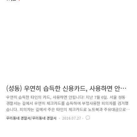
(성동) 우연히 습득한 신용카드, 사용하면 안됩
니다!
우연히 습득한 타인의 카드, 사용하면 안됩니다! 지난 7월 6일. 서울 성동
경찰서는 길에서 우연히 체크카드를 습득하여 부정사용한 피의자를 검거했
습니다. 피의자는 길에서 주은 타인의 체크카드로 노트북과 주유대금으로
약 160만원을 사용했는데요. 사건은 지난 6월 9일. '누군가가 자신의 분실
우리동네 경찰서/우리동네 경찰서
2016.07.27
한 체크카드를 사용했다'는 피해자의 신고로 시작되었습니다. 신고를 접수
한 성동경찰서 형사팀은 카드사용처 3곳의 CCTV를 확인하여 용의자의 인
상착의 및 이동경로를 파악하는 수사를 전개, 피의자 소유의 차량을 확인·