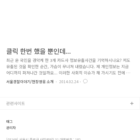
클릭 한번 했을 뿐인데...
최근 온 국민을 경악케 한 3개 카드사 정보유출사건을 기억하시나요? 저도
유출된 것을 확인한 순간, 가슴이 무너져 내렸습니다. 제 개인정보는 지금
어디까지 퍼져나간 것일까요... 이러한 사회적 이슈가 채 가시기도 전에 국
민적 관심과 불안감을 역이용한 스미싱 사기 일당이 적발되어 충격을 주고
서울경찰이야기/현장영웅 소개
2014.02.24
있습니다. 자! 이제부터 무려 350만 건에 달하는 개인정보를 빼내 수억 원
을 가로챈 스미싱 일당의 검거소식을 전할까 합니다. 서울경찰청 사이버범
죄수사대는 '농협 등 3개 카드사 정보유출 · 경찰서 출석요구' 등의 내용을
관련사이트
담은 스팸문자를 발송하여 이를 클릭한 피해자의 휴대폰을 악성코드에 감
염시킨 후, 소액결제 인증번호 등을 빼내는 수법으로 1억 4천만 원 상당의
부당 이득을 취한 피의자 전 모(36) 씨 등 7명을 검..
태그
관리자
[03169] 서울시 종로구 사직로8길 31 대표번호 : 182