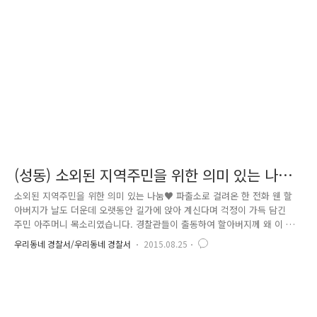
3월 10일부터 경찰서 내 '청렴 콜 센터'를 설치·운영 중있습니다. '청렴 콜
센터' 사무실에는 경찰관 2명이 근무 중에 있는데요. 같이 만나보시죠.^^
"안녕하세요. ^^ 많이 바쁘시죠?" 점심시간 ..
(성동) 소외된 지역주민을 위한 의미 있는 나눔
♥
소외된 지역주민을 위한 의미 있는 나눔♥ 파출소로 걸려온 한 전화 웬 할
아버지가 날도 더운데 오랫동안 길가에 앉아 계신다며 걱정이 가득 담긴
주민 아주머니 목소리였습니다. 경찰관들이 출동하여 할아버지께 왜 이 곳
에 앉아 계시는지 묻자, 혼자 사는데 너무 적적하여 잠시 바람이라도 쐬러
우리동네 경찰서/우리동네 경찰서
2015.08.25
나왔다가 더운 날씨에 기력을 잃고 계속 앉아있게 됐다고 말씀하셨습니다.
직원들이 할아버지를 부축하여 순찰차로 모시고 도란도란 이야기를 나누며
집에 도착할 때까지 말동무가 되어드렸습니다. 이 같은 소식을 접하고 성
동경찰서 청렴동아리 푸름방에서는 소외된 이웃, 주민들을 위해 무엇인가
도움을 줄 수 없을까 고민하기 시작했는데요 ^^ 여기서 잠깐! 청렴동아리