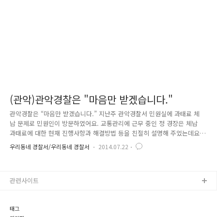
푸름방이란??? 청렴이라는 단어에서 알 수 있듯이 의무위반을 근절하고 올
곧..
(관악)관악경찰은 "마음만 받겠습니다."
관악경찰은 “마음만 받겠습니다.” 지난주 관악경찰서 민원실에 과태료 체
납 문제로 민원인이 방문하였어요. 교통관리에 근무 중인 정 경장은 체납
과태료에 대한 현재 진행사항과 해결방법 등을 친절히 설명해 주었는데요.
민원인은 감사하다며 “더운 날씨에 고생이 많으십니다. 이것 좀 드세요.”
우리동네 경찰서/우리동네 경찰서
2014.07.22
하며 커피 한 상자를 사왔습니다. “저희 경찰관이 별로 도움이 안 되었을
텐데……. 정말 감사합니다. 하지만 마음만 받겠습니다. 커피는 가지고 가
주세요!” 정중히 거절하였지만, 민원인께서는 “그냥 드세요!” 하며 집으로
관련사이트
돌아가 버리셨습니다. 하인리히 법칙을 아시나요? 대형사고가 발생하기 전
에 그와 관련된 수많은 경미한 사고와 징후들이 반드시 존재한다는 법칙을
말합니다. 근무하다 보면 이런 경우가 많이 있으셨을 텐데요. 관악..
태그