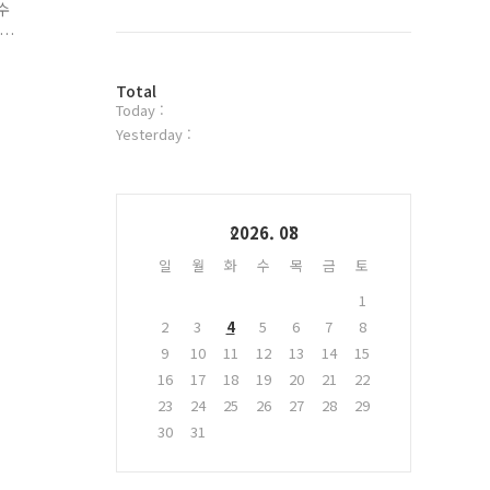
북
수
트
위
터
방
플
Total
Today :
문
러
자
그
Yesterday :
수
인
Calendar
2026. 08
일
월
화
수
목
금
토
1
2
3
4
5
6
7
8
9
10
11
12
13
14
15
16
17
18
19
20
21
22
23
24
25
26
27
28
29
30
31