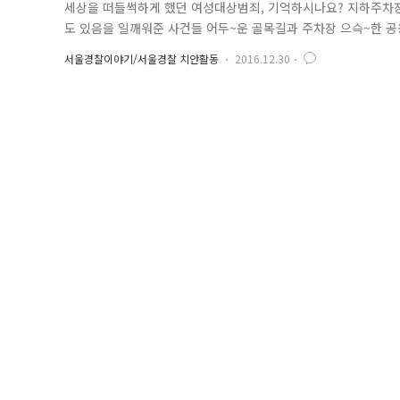
세상을 떠들썩하게 했던 여성대상범죄, 기억하시나요? 지하주차장
도 있음을 일깨워준 사건들 어두~운 골목길과 주차장 으슥~한 공
예방진단팀(CPO)에서는 일상생활 공간의 범죄불안요소를 줄여 '여
서울경찰이야기/서울경찰 치안활동
2016.12.30
벨 가시화 · CCTV 화질 수시 체크 등 대형마트 등 지하 주차장