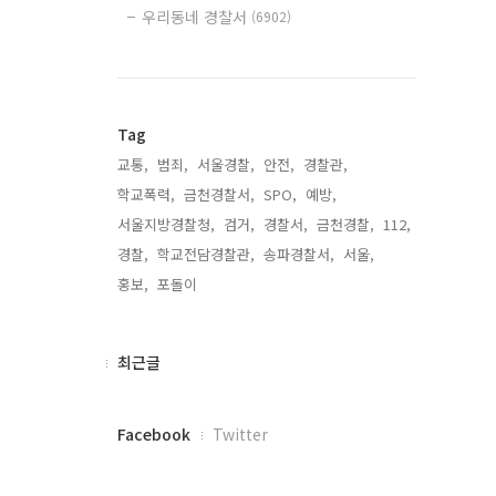
우리동네 경찰서
(6902)
Tag
교통,
범죄,
서울경찰,
안전,
경찰관,
학교폭력,
금천경찰서,
SPO,
예방,
서울지방경찰청,
검거,
경찰서,
금천경찰,
112,
경찰,
학교전담경찰관,
송파경찰서,
서울,
홍보,
포돌이,
최
최근글
근
글
페
Facebook
Twitter
이
스