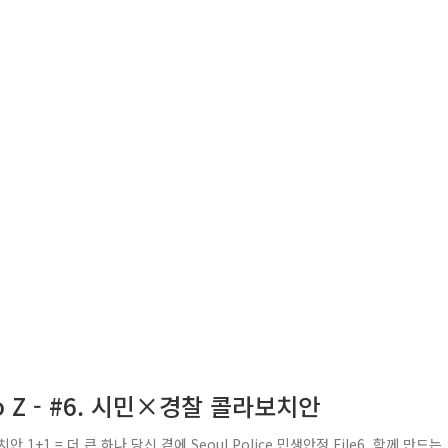
 Z - #6. 시민×경찰 콜라보치안
1+1 = 더 큰 하나 당신 곁에 Seoul Police 민생안정 File6. 함께 만드는