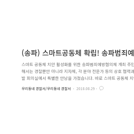
(송파) 스마트공동체 확립! 송파범죄
스마트 공동체 치안 활성화를 위한 송파범죄예방협의체 개최 주민을
해서는 경찰뿐만 아니라 지자체, 각 분야 전문가 등의 상호 협력
발 회의실에서 특별한 만남을 가졌습니다. 바로 스마트 공동체 
범죄학교수, 변호사 등 40여명이 참석하여 지역현안에 대해 토
우리동네 경찰서/우리동네 경찰서
2018.08.29
하여 CCTV 예산마련을 위한 공동 대응 노력과 드론의 공공분야
전계 신윤하 경장과..