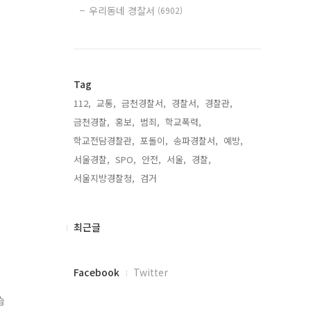
우리동네 경찰서
(6902)
Tag
112,
교통,
금천경찰서,
경찰서,
경찰관,
금천경찰,
홍보,
범죄,
학교폭력,
학교전담경찰관,
포돌이,
송파경찰서,
예방,
서울경찰,
SPO,
안전,
서울,
경찰,
서울지방경찰청,
검거,
최
최근글
근
글
페
Facebook
Twitter
이
스
습