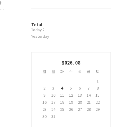
북
를
트
위
터
에
방
플
Total
Today :
문
러
자
그
Yesterday :
수
인
Calendar
2026. 08
일
월
화
수
목
금
토
1
2
3
4
5
6
7
8
9
10
11
12
13
14
15
16
17
18
19
20
21
22
23
24
25
26
27
28
29
30
31