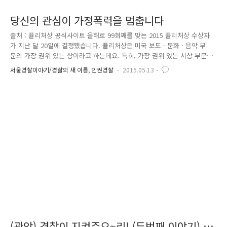
당신의 관심이 가정폭력을 멈춥니다
출처 : 퓰리처상 공식사이트 올해로 99회째를 맞는 2015 퓰리처상 수상자
가 지난 달 20일에 결정됐습니다. 퓰리처상은 미국 보도 · 문화 · 음악 부
문의 가장 권위 있는 상이라고 하는데요. 특히, 가장 권위 있는 시상 부문
인 공공서비스 부문에서는 미국 사우스캐롤라이나 주의 지역신문인 '더 포
서울경찰이야기/경찰의 새 이름, 인권경찰
2015.05.13
스트 앤드 큐리어(The Post and Courier)'가 '죽음이 우리를 갈라놓을 때
까지(Till Death Do Us Part)' 시리즈로 수상의 영예를 안았다고 합니다.
죽음이 우리를 갈라놓을 때까지(Till Death Do Us Part). 기사 제목만 봐
서는 어떤 내용이 담겨있는지 감이 잡히지 않네요. ^^; '죽음이 우리를 갈
라놓을 때까지 사랑합니다'라는 조금은 닭살 돋는 멘트가 아닌가 싶은데
요. 혹시..
(관악) 경찰이 지켜주으~리! (두번째 이야기) -