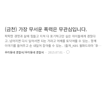
(금천) 가장 무서운 폭력은 무관심입니다.
팍팍한 경쟁과 삶에 힘들고 지쳐 다 포기하고만 싶은 아이들에게 괜찮다
고..넘어지면 다시 일어서면 되는 거라고 어깨를 토닥여줄 수 있는.. 함께
이야기를 들어주고 손 내밀어 잡아줄 수 있는.. (출처_KBS 월화드라마 '후
아유-2015') 최근 인기리에 종영된 KBS 월화드라마 '후아유-2015' 모두들
우리동네 경찰서/우리동네 경찰서
2015.07.01
재미있게 보셨나요? 드라마 속 정수인을 죽게 한 것은 직접적이고 물리적
인 학교폭력이 아니었습니다. 정수인을 죽게 한 것은 바로 '무관심'이었죠.
정수인은 뇌 수막염으로 당시 담임 선생님의 수업 시간에 책상 의자에 앉
은 상태로 기절했습니다. 하지만 선생님은 그냥 수업 시간에 자는 것으로
알고 전혀 관심을 갖지 않았죠. 수업시간이 끝나고 반 학생들이 집으로 돌
아갈 때에도 누구도 정수인에게 관심을 갖지 않았습니..