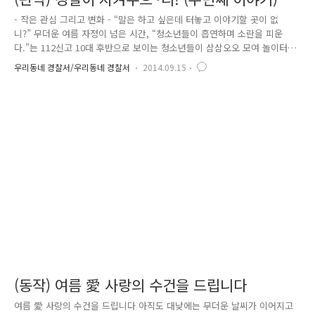
작은 관심 그리고 변화
- 작은 관심 그리고 변화 - “말은 하고 싶은데 터놓고 이야기할 곳이 없
니?” 무더운 여름 자정이 넘은 시간, “청소년들이 흡연하며 소란을 피운
다.”는 112신고 10대 후반으로 보이는 청소년들이 삼삼오오 모여 놀이터에
서 담배를 피우고 있었습니다. 청소년들은 나를 보자 담배를 버리고 여기
우리동네 경찰서/우리동네 경찰서
2014.09.15
저기 흩어져 도망쳤고, 그중 한 명과 마주하게 된 나는 “아저씨가 혼내려
고 하는 것 아니야!, 이야기 좀 할 수 있을까?”라며 안심시켰습니다. 그제
야 그 학생은 진심을 느꼈는지 안도의 눈빛을 보이며 나와 대화에 응해주
었습니다. “왜 너희는 경찰만 보면 도망가니?” 내가 묻자 “아저씨들은 저
희만 보면 나쁜 짓 하는 줄 아니깐…, 혼내려고만 하잖아요.” 아이가 대답
했습니다. “그럼 너희가 한 행동들이 떳떳하다고 생각하니?”..
(동작) 여름 愛 사랑의 수건을 드립니다
여름 愛 사랑의 수건을 드립니다 아직도 대낮에는 무더운 날씨가 이어지고