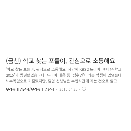
(금천) 학교 찾는 포돌이, 관심으로 소통해요
'학교 찾는 포돌이, 관심으로 소통해요' 지난해 KBS2 드라마 ‘후아유-학교
2015’가 방영됐었습니다. 드라마 내용 중 ‘정수인’이라는 학생이 있었는데
뇌수막염으로 기절했지만, 담임 선생님은 수업시간에 자는 것으로 알고 전
혀 관심을 갖지 않았습니다. 수업시간이 끝날 때도, 하교한 뒤에도 누구도
우리동네 경찰서/우리동네 경찰서
2016.04.25
‘정수인’에게 관심을 두지 않았습니다. 결국 ‘정수인’은 무관심이라는 폭력
으로 인해 너무도 허무하고 외롭게 홀로 교실에서 죽었습니다. 이 드라마
는 시청자들에게 ‘가장 무서운 폭력은 무관심’이라는 메시지를 전달했는데
요. 하지만, 위와 같이 일이 꼭 드라마 속에서만 일어나는 일은 아닙니다.
실제로 2014년 2차 학교폭력 실태조사 결과, 학교폭력을 목격한 후 모른
척 한 이유에 대해 “관심이 없어서”라는 답변이 2..