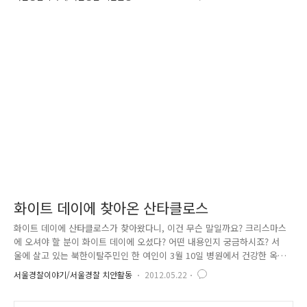
떤것일까요??? 모두다 예측하셨듯이 빈집털이, 즉 절도입니다. 본인은 문
을 분명히 닫고 나왔다고 생각했지만, 휴가다녀와서 집에와보면 ,, 이럴수
가,,, 집이 엉망이 되있네요,, 소중히 아껴왔던 내 돼지저금통도 없어지고,,
애인사진도 없어지고,, 숨겨놓은 비상금도 없어지고,, 이런 티비에서만 봐
오던 빈집털이의 대상이 우리집이라니.. ㅜ.ㅜ 그래서!! 경찰아저씨가 휴가
철 빈집털이 예방법을 알려드리도록 할게요^^ 빈집털이 예방의 핵..
화이트 데이에 찾아온 산타클로스
화이트 데이에 산타클로스가 찾아왔다니, 이건 무슨 말일까요? 크리스마스
에 오셔야 할 분이 화이트 데이에 오셨다? 어떤 내용인지 궁금하시죠? 서
울에 살고 있는 북한이탈주민인 한 여인이 3월 10일 병원에서 건강한 옥동
자를 낳았습니다. 씩씩한 남자 아기를 낳은 여인와 남편은 무척 기뻐했죠.
서울경찰이야기/서울경찰 치안활동
2012.05.22
하지만, 그 풍경은 다른 옆의 산모들과는 무척 달랐습니다. 가족, 친지, 이
웃의 축하를 받는 다른 산모들과는 달리 이들은 쓸쓸한 둘만의 기쁨에 그