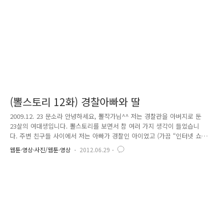
11시간 만에 본인의 잃어버린 가방을 찾아준 대한민국 경찰..
(뽈스토리 12화) 경찰아빠와 딸
2009.12. 23 문소라 안녕하세요, 뽈작가님^^ 저는 경찰관을 아버지로 둔
23살의 여대생입니다. 뽈스토리를 보면서 참 여러 가지 생각이 들었습니
다. 주변 친구들 사이에서 저는 아빠가 경찰인 아이였고 (가끔 “인터넷 쇼
핑몰에서 사기 당했는데 어떡하냐”고 전화 오는 친구... “성희롱 당했는데
웹툰·영상·사진/웹툰·영상
2012.06.29
어떡하냐”고 전화 오는 친구... 저는 쿨하게 “여기는 112가 아니야.. 경찰
서로 전화해!" 라고 하지만..) 그 영향인지 학창시절에도 늘 정의를 위해 쉬
는 시간에 몸 바쳐 친구들을 괴롭히는 남자아이들을 응징하기에 여념 없던
그런 평범한(?) 아이였습니다. 작년 여름이었나요? 제가 몸담은 대학교에서
전의경들과 학교 학생들이 충돌하는 사건이 발생하였습니다. 그동안 아빠
에게서 느꼈던 경찰의 이미지가 안 좋아지는 ..