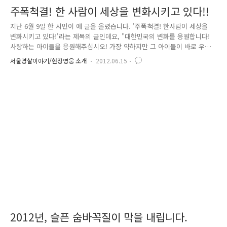
주폭척결! 한 사람이 세상을 변화시키고 있다!!
지난 6월 9일 한 시민이 에 글을 올렸습니다. '주폭척결! 한사람이 세상을
변화시키고 있다!'라는 제목의 글인데요, "대한민국의 변화를 응원합니다!
사랑하는 아이들을 응원해주십시오! 가장 약하지만 그 아이들이 바로 우리
의 희망이기 때문입니다! 다시는 노란 유치원복에 주취폭력 아빠로 인해
서울경찰이야기/현장영웅 소개
2012.06.15
피를 흘리는 아이가 없으면 하는 소망입니다! 그 아이들을 위해서라도 저
는 약해지지도, 지지도 않으렵니다! 차라리 죽음일지도! 정의롭지 않은 두
려움은 살인이기 때문입니다! 한번 사랑하는 딸을 한번 잃지, 두번 사랑하
는 딸을 잃지는 않으렵니다!" 우리 서울경찰은 앞으로도 주민의 안전과 평
온을 확보하도록 적극 노력하겠습니다. 게시글 원문 보러가기 (☜ 클릭!!)
2012년, 슬픈 숨바꼭질이 막을 내립니다.