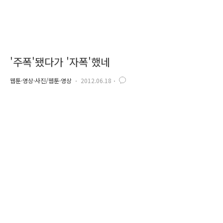
'주폭'됐다가 '자폭'했네
웹툰·영상·사진/웹툰·영상
2012.06.18