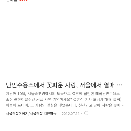
난민수용소에서 꽃피운 사랑, 서울에서 열매 맺
어 2탄!!
지난해 10월, 서울중부경찰서의 도움으로 결혼에 골인한 태국난민수용소
출신 북한이탈주민 커플 사연 기억하세요? 결혼식 기사 보러가기(☜ 클릭)
이들이 드디어, 그 사랑의 결실을 맺었습니다. 천신만고 끝에 사랑을 꽃피
웠던 이들이 지난 6월 26일, 서울의 한 병원에서 건강한 옥동자를 출산하
서울경찰이야기/서울경찰 치안활동
2012.07.11
였답니다. 아기는 2.7kg 의 건강한 사내 아이로서, 태명은 “박 성” 이랍니
다. 모든 걸 이루라는 뜻이라네요. 부모들은 힘들게 탈북하여 대한민국에
온 것도 기적 같은데, 이곳에서 경찰의 도움을 받아 결혼을 하게 될 줄은