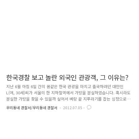
전혀 생각도 못했고 아기까지 낳을 줄은 더더욱 몰랐다며 모든 것이 꿈만
같다고 감격해 하였습니다. 특히, 아기의 할아버지는 "내가 폐암의 몸을 이
끌고 언제 죽을지도 모르면서 자유를 찾아 대한민국으로 왔다..
한국경찰 보고 놀란 외국인 관광객, 그 이유는?
지난 6월 아침 6일 간의 꿈같은 한국 관광을 마치고 출국하려던 대만인
L(여, 30세)씨가 서울의 한 지하철역에서 가방을 분실하였습니다. 혹시라도
분실한 가방을 찾을 수 있을까 싶어서 벼랑 끝 지푸라기를 잡는 심정으로
112신고를 하였답니다. “잃어버린 가방에는 한국에서 구입한 90만원 상당
우리동네 경찰서/우리동네 경찰서
2012.07.05
의 각종 의류가 있어, 이틀간 출국을 연장할 것이니 피해 물품을 꼭 찾아달
라”는 피해자의 절박한 심정을 듣고, 시고를 접수한 서울중부경찰서 광희
지구대에서는 사건 접수와 동시에 피해자의 이동경로를 확인하고 CCTV를
분석하는 등 끈질긴 노력 끝에 사건 발생 11시간만에 피의자를 검거하고,
L씨의 잃어버린 가방과 내용물들을 모두 회수하였답니다. L씨는 사건 접수