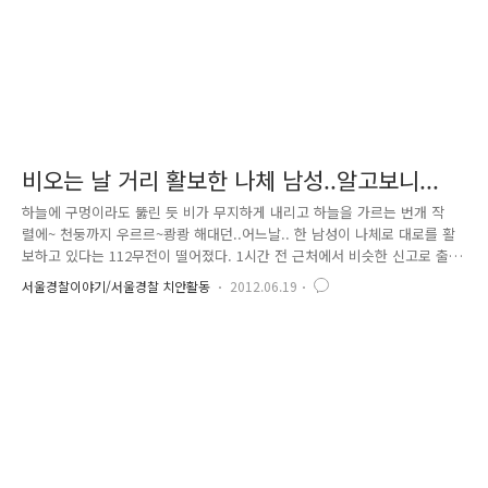
비오는 날 거리 활보한 나체 남성..알고보니...
하늘에 구멍이라도 뚫린 듯 비가 무지하게 내리고 하늘을 가르는 번개 작
렬에~ 천둥까지 우르르~쾅쾅 해대던..어느날.. 한 남성이 나체로 대로를 활
보하고 있다는 112무전이 떨어졌다. 1시간 전 근처에서 비슷한 신고로 출
동해 귀가조치한 정신질환자가 있었기에 다시 나왔나보다 하고 현장에 도
서울경찰이야기/서울경찰 치안활동
2012.06.19
착해 보니.. 허걱!! 상황은 대략 이러했다.. 이 남성을 안전한 쪽으로 이동
시킨 후 근처에 떨어져 있던 옷을 입히고 인적사항을 물었으나.. 횡설수설
할 뿐.. 신발도 신지 않은 채로 꽤 오랜시간 배회한 듯 한 형색에 언동도
정상적이지 못한 상황.. 우선 지구대로 데려와 정신질환 보건센터에 연락하
니 담당 사회복지사와 간호사가 왔고 정신질환 여부 확인 후 129응급환자
이송단과 함께 서울은평병원으로 후송하였다. 매일 매일 새로..