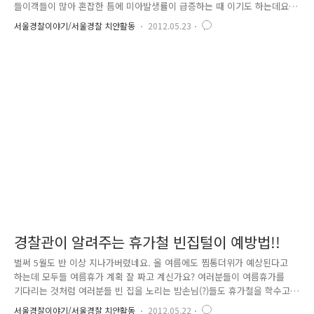
들이객들이 많아 혼잡한 틈에 미아발생률이 급증하는 때 이기도 하는데요.
소중한 내아이 모처럼의 나들이에 미아가 되는 일이 있어서는 안되겠죠?
서울경찰이야기/서울경찰 치안활동
2012.05.23
지난 노동절 아침에 있었던 일입니다. 저 또한 두 아이의 엄마인데요. 노동
절이라고 아이들을 맡기는 어린이집도 쉬는 날, 저는 휴가를 낼 수 없어 특
별히 부탁을 하여 다른 아이들은 나오지 않은 텅 빈 어린이집에 두 아이를
맡기고 무거운 마을으로 출근한 날이었습니다. 오전 11시 쯤이었을까요 어
떤 아가씨가 네 다섯살 되는 남자 아이를 데리고 지구대로 들어오더라구
요. 아이가 버스정류장에 혼자 서있더라는 겁니다. 아이는 잔뜩 겁..
경찰관이 알려주는 휴가철 빈집털이 예방법!!
벌써 5월도 반 이상 지나가버렸네요. 올 여름에도 찜통더위가 예상된다고
하는데 모두들 여름휴가 계획 잘 짜고 계신가요? 여러분들이 여름휴가를
기다리는 것처럼 여러분들 빈 집을 노리는 밤손님(?)들도 휴가철을 학수고
대하며 기다리고 있다고 합니다. 휴가철에 가장 많이 일어나는 범죄는 어
서울경찰이야기/서울경찰 치안활동
2012.05.22