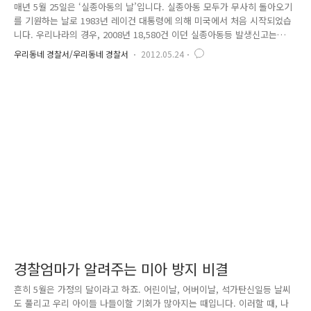
매년 5월 25일은 ‘실종아동의 날’입니다. 실종아동 모두가 무사히 돌아오기
를 기원하는 날로 1983년 레이건 대통령에 의해 미국에서 처음 시작되었습
니다. 우리나라의 경우, 2008년 18,580건 이던 실종아동등 발생신고는
2011년 에는 26,349건으로 급증하는 등 근래 들어 실종아동문제가 중대한
우리동네 경찰서/우리동네 경찰서
2012.05.24
사회 문제로 대두되어 2007년부터 실종 아동의 날 기념행사를 시작하였습
니다. 아무리 조심하고 주의한다 해도 한 순간에 발생하는 실종아동사건,
어떻게 예방해야 할까요. 전문가들은 실종아동예방을 위해서는 무엇보다도
지문 등록과 DNA 채취가 선행되어야 한다고 하였는데요. 행정안전부, 경
찰청의 노력으로 드디어 올해부터‘실종아동 예방 사전등록제’가 전국 실시
예정 되어 있어 매년 급증하는 실종사건을 미연에 방지..
경찰엄마가 알려주는 미아 방지 비결
흔히 5월은 가정의 달이라고 하죠. 어린이날, 어버이날, 석가탄신일등 날씨
도 풀리고 우리 아이들 나들이할 기회가 많아지는 때입니다. 이러할 때, 나