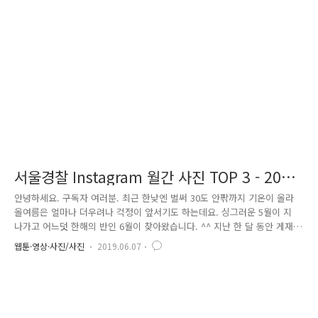
시민의 안전을 지켜주는 서울경찰이 있어 이렇게 행복한 웃음을 지을 수
있는지 모릅니다." 등 많은 관심을 보여주었습니다. 두 번째 사진은 천연기
념물 제323-8호 황조롱이를 돌보고 있는 경찰관 사진입니다. 황조..
서울경찰 Instagram 월간 사진 TOP 3 - 2019
년 6월호
안녕하세요. 구독자 여러분. 최근 한낮엔 벌써 30도 안팎까지 기온이 올라
올여름은 얼마나 더우려나 걱정이 앞서기도 하는데요. 싱그러운 5월이 지
나가고 어느덧 한해의 반인 6월이 찾아왔습니다. ^^ 지난 한 달 동안 게재
된 사진 중 가장 많은 사랑(좋아요)을 받은 사진을 소개하는 '서울경찰 인
웹툰·영상·사진/사진
2019.06.07
스타그램 월간 사진 TOP 3'! 서울경찰의 따뜻함을 느낄 수 있는 사진과 함
께 활기찬 6월을 보내요. 첫 번째로 소개해 드릴 사진은 112 신고를 받고
무전을 하는 경찰관 모습입니다. 시민의 안전을 위해 출동하는 경찰관의
모습에 많은 시민이 '좋아요'를 눌러주었습니다. 시민의 안전과 질서를 위
해 열심히 근무하는 서울경찰에게 앞으로도 많은 응원 부탁드립니다~!! 첫