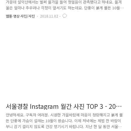
가운데 설악산에서는 벌써 올가을 들어 첫얼음이 관측됐다고 하네요. 올겨
울은 얼마나 추우려나 걱정이 앞서기도 하는데요. 단풍이 붉게 물든 10월
이 지나가고 어느덧 11월이 찾아왔습니다. ^^ 지난 한 달 동안 서울경찰 인
웹툰·영상·사진/사진
2018.11.02
스타그램에 게재된 사진 중에 가장 많은 사랑을 받은 사진은 무엇인지 다
같이 살펴보아요. 첫 번째로 소개해 드릴 사진은 늦은 밤 시민의 안전을 위
해 동네 구석구석 위험요소가 있는지 살피고 있는 경찰관의 멋진 모습입니
다. 서울경찰의 수고에 많은 분이 '좋아요'로 응원해 주셨습니다. 두 번째
사진은 상암 월드컵 경기장에서 벌어진 한국과 우루과이의 축구 국가대표
팀 평가전을 안전 관리하는 서울경찰의 모습입니다. 시민의 안전을 ..
서울경찰 Instagram 월간 사진 TOP 3 - 2018
년 10월호
안녕하세요. 구독자 여러분. 시원한 가을바람에 마음이 청량해지고 붉게 물
든 단풍에 가슴이 설레는 10월이 왔습니다. 이제 저녁에는 제법 찬 바람이
부니 감기 걸리지 않도록 건강 챙기시기 바랍니다. 지난 한 달 동안 서울경