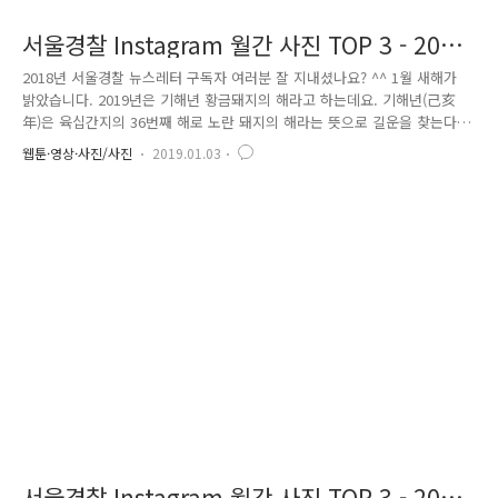
서울경찰 Instagram 월간 사진 TOP 3 - 2019
년 1월호
2018년 서울경찰 뉴스레터 구독자 여러분 잘 지내셨나요? ^^ 1월 새해가
밝았습니다. 2019년은 기해년 황금돼지의 해라고 하는데요. 기해년(己亥
年)은 육십간지의 36번째 해로 노란 돼지의 해라는 뜻으로 길운을 찾는다
는 해입니다. 새해 복 많이 받으시고 소망하는 일 모두 이루시길 기원하며
웹툰·영상·사진/사진
2019.01.03
지난 한 달 간 서울경찰 인스타그램에는 강추위 등 궂은 날씨에도 열심히
근무하는 서울경찰의 모습에 많은 네티즌들이 격려를 해주셨습니다. 월간
사진 TOP3!! 지금 바로 살펴볼까요? 첫 번째로 소개해 드릴 사진은 겨울비
를 맞으며 시민의 안전을 위해 교통정리 중인 경찰관 사진입니다. 궂은 날
씨에도 당당함을 잃지 않은 경찰관의 모습에 많은 시민들이 '좋아요'를 눌
러주었습니다. 두 번째 사진은 보랏빛 노을에 물든 한강대교..
서울경찰 Instagram 월간 사진 TOP 3 - 2018