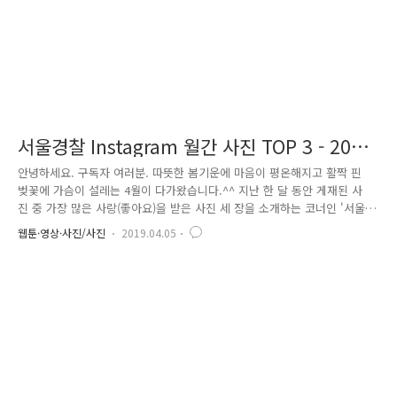
서울경찰 Instagram 월간 사진 TOP 3 - 2019
년 4월호
안녕하세요. 구독자 여러분. 따뜻한 봄기운에 마음이 평온해지고 활짝 핀
벚꽃에 가슴이 설레는 4월이 다가왔습니다.^^ 지난 한 달 동안 게재된 사
진 중 가장 많은 사랑(좋아요)을 받은 사진 세 장을 소개하는 코너인 '서울
경찰 인스타그램 월간 사진 TOP 3'! 서울경찰의 따뜻함을 느낄 수 있는 사
웹툰·영상·사진/사진
2019.04.05
진과 함께 봄의 시작을 맞아 보아요. 첫 번째로 소개해 드릴 사진은 퇴근시
간 무렵 시민의 안전을 위해 교통정리 중인 경찰관 사진입니다. 이날 초미
세먼지가 농도가 매우 심했음에도 불구하고 열심히 근무하는 모습에 많은
시민들이 '좋아요'를 눌러주었습니다. 의연하게 임무를 수행하는 서울경찰
에게 앞으로도 많은 응원을 부탁드립니다.~!! 두 번째 사진은 오랜만에 미
세먼지 없는 날, 서울국제마라톤대회에서 경비근무를 서고 있..