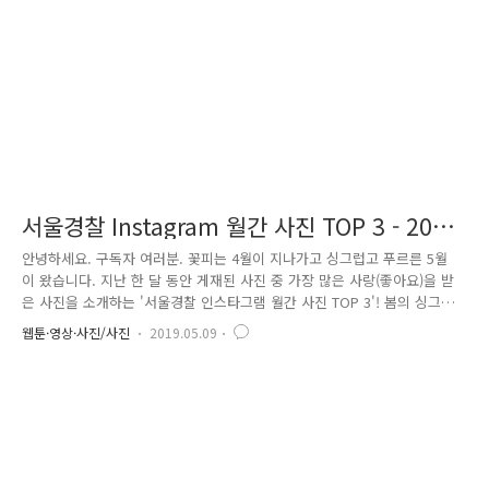
번째로 소개해 드릴 사진은 경찰관이 꿈인 지호입니다..
서울경찰 Instagram 월간 사진 TOP 3 - 2019
년 5월호
안녕하세요. 구독자 여러분. 꽃피는 4월이 지나가고 싱그럽고 푸르른 5월
이 왔습니다. 지난 한 달 동안 게재된 사진 중 가장 많은 사랑(좋아요)을 받
은 사진을 소개하는 '서울경찰 인스타그램 월간 사진 TOP 3'! 봄의 싱그러
움을 느낄 수 있는 사진들과 함께 푸른 5월을 맞아 보아요. 우리 동네를 순
웹툰·영상·사진/사진
2019.05.09
찰하는 든든한 경찰 ^^ 첫 번째로 소개해 드릴 사진은 저녁노을에 물든 서
대문구 한 골목을 구석구석 순찰 중인 경찰관의 모습을 담은 사진인데요.
이에 네티즌들은 "늠름한 뒷모습 멋져요 ^^", "든든합니다!" 등 많은 관심
을 보여주었습니다. 두 번째 사진은 대한민국 임시정부 수립 100주년을 맞
아 백범김구기념관을 방문한 경찰관 사진입니다. 대한민국 임시정부의 첫
경찰 수장이셨던 백범 김구 선생의 '민주·인권·..