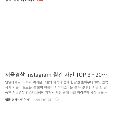
서울경찰 Instagram 월간 사진 TOP 3 - 2019
년 7월호
안녕하세요. 구독자 여러분. 7월의 시작과 함께 한낮엔 벌써부터 30도 안팎
까지 기온이 오르는 걸 보며 여름이 시작되었다는 걸 느낍니다. 지난 한 달
동안 서울경찰 인스타그램에 게재된 사진 중에 시민 여러분께 가장 많은
사랑을 받은 사진은 무엇일까요? 첫 번째로 소개해 드릴 사진은 늦은 밤
웹툰·영상·사진/사진
2019.07.05
동대문구 한 골목을 구석구석을 순찰 중인 경찰차 모습입니다. 시민의 안
전을 위해 위험요소가 있는지 살피고 있는 경찰차의 불빛이 어두운 골목을
비추며 멋진 장면을 이루어냅니다. 이에 네티즌들은 "어두운 밤거리에도