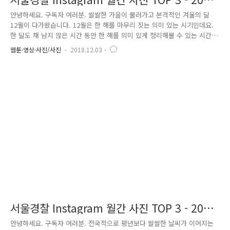
년 12월호
안녕하세요. 구독자 여러분. 쌀쌀한 가을이 물러가고 본격적인 겨울의 달
12월이 다가왔습니다. 12월은 한 해를 마무리 짓는 의미 있는 시기인데요.
한 달도 채 남지 않은 시간 동안 한 해를 의미 있게 정리해볼 수 있는 시간
을 가지기를 바라며 서울경찰 인스타그램을 빛낸 월간 사진 TOP3를 선정
웹툰·영상·사진/사진
2018.12.03
해보았습니다. 지난 한 달 동안 서울경찰 인스타그램에 게재된 사진 중에
가장 많은 사랑을 받은 사진은 무엇인지 다 같이 살펴보아요. 첫 번째로 소
개해 드릴 사진은 늦은 밤 추운 날씨에 음주운전 단속을 벌이는 경찰관 모
습입니다. 추위에 맞서 시민의 안전을 위해 근무 중인 모습에 많은 분이
'좋아요'로 응원해 주셨습니다. 음주운전은 본인뿐만 아니라 타인에게도 피
해를 주게 되는 중대한 범법행위이니 술 약속이 있는 날은 ..
서울경찰 Instagram 월간 사진 TOP 3 - 2018
년 11월호
안녕하세요. 구독자 여러분. 전국적으로 평년보다 쌀쌀한 날씨가 이어지는