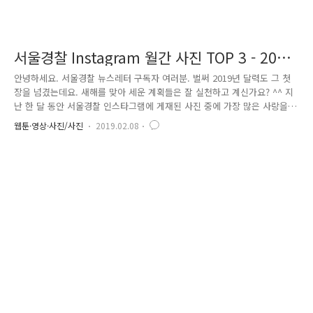
서울경찰 Instagram 월간 사진 TOP 3 - 2019
년 2월호
안녕하세요. 서울경찰 뉴스레터 구독자 여러분. 벌써 2019년 달력도 그 첫
장을 넘겼는데요. 새해를 맞아 세운 계획들은 잘 실천하고 계신가요? ^^ 지
난 한 달 동안 서울경찰 인스타그램에 게재된 사진 중에 가장 많은 사랑을
받은 사진 TOP3가 무엇인지 다 같이 살펴보아요. '시민의 경찰, 더 빨리
웹툰·영상·사진/사진
2019.02.08
달려가겠습니다’ 첫 번째로 소개해 드릴 사진은 #대한민국 #액션 #공무원
의 멋진 출동 사진입니다! 오늘 하루도 안전한 서울이 되도록 노력하겠습
니다! 듬직한 경찰관 모습에 많은 시민이 사랑을 보내주셨네요. ^^ 두 번째
사진은 1968년 1월 21일 당시, 대통령 암살 지령을 받고 청와대 앞까지 진
출한 무장공비 31명을 온몸으로 막아내다가 순직하신 故 최규식 경무관,
故 정종수 경사 추모 동상 사진에 많은 네..