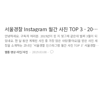
서울경찰 Instagram 월간 사진 TOP 3 - 2019
년 3월호
안녕하세요. 구독자 여러분. 2019년이 된 지 엊그제 같은데 벌써 3월이 되
었네요. 한 달 동안 게재된 사진 중 가장 많은 사랑(좋아요)을 받은 사진 세
장을 소개하는 코너인 '서울경찰 인스타그램 월간 사진 TOP 3' 서울경찰의
따뜻함을 느낄 수 있는 사진과 함께 봄의 시작을 맞아 보아요. 첫 번째로
웹툰·영상·사진/사진
2019.03.08
소개해 드릴 사진은 동작경찰서서 상도지구대 순찰3팀의 설 연휴 새해 인
사 모습입니다. 오랜만에 만난 친지들과 오순도순 둘러앉아 명절 음식과
함께 담소를 나누는 풍경을 뒤로 한 채 가족과 떨어져 고된 일을 묵묵히 수
행하는 우리 경찰관! 시민의 안전을 위한 경찰의 노고 덕분에 우리들은 안
전한 연휴를 보낼 수 있었습니다. 감사합니다! ^^ 두 번째 사진은 강남경찰
서에 견학 온 어린이가 경찰관을 만나 경례하는 모..