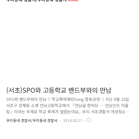
(서초)SPO와 고등학교 밴드부와의 만남
SPO와 밴드부와의 만남 ▷학교폭력예방Song 합동공연◁ 지난 8월 22일
서초구 양재동 소재 언남고등학교에서 「언남골 한마당 ― 언남인의 어울
림」이라는 주제로 학교 축제가 열렸는데요,. 우리 서초경찰서 여성청소년
과 학교전담경찰관(SPO)와 언남고등학교 밴드부가 학교폭력예방을 위해
우리동네 경찰서/우리동네 경찰서
2014.08.27
뭉쳐 합동공연을 준비했습니다^^ 공연을 촬영하기 위해 직접 현장에 나가
봤더니.. 엄청난 열기가 느껴지지 않으신가요? 저 소싯적 고등학교 시절이
생각났습니다. 공연을 준비하기 위해 밤늦게까지 연습도 하고 주말에도 또