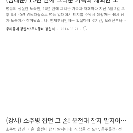
인
명동의 성실한 노숙인, 10년 만에 그리운 가족과 재회하다 지난 8월 3일 오
후 6시 40경 명동파출소로 명동 일대에서 폐지를 주워서 생활하는 49세 남
자 노숙자가 찾아왔습니다. 언제부터인지는 확실하지 않지만, 오래전부터
명동에서 폐지를 주워서 열심히 생활하는 성실한 노숙인이었기에 명동파출
우리동네 경찰서/우리동네 경찰서
2014.08.21
소 직원들도 익히 그를 잘 알고 있었습니다. 그런데 명동파출소에는 처음
온 그 노숙인은 술에 취한 채 횡설수설하는 것이었습니다. ‘사는 것이 외롭
고 힘들다, 너무 우울하고 슬프다, 인생이 허무하다’고 말하며 흐느껴 울기
시작했습니다. 이에 명동 파출소에서 근무하던 맹영선 경위와 정입두 경위
가 그 노숙인을 달래고 위로하면서 이런저런 이야기를 하던 중, 10년 전 하
나뿐인 형과 함께 살다가 헤어졌는데 이제 가족이 정말 보고..
(강서) 소주병 잡던 그 손! 운전대 잡지 말지어
다!
소주병 잡던 그 손! 운전대 잡지 말지어다! -인생을 건 도박, 음주운전- 선