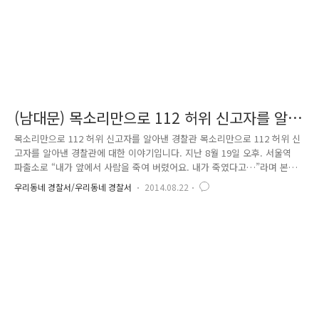
(남대문) 목소리만으로 112 허위 신고자를 알아
낸 경찰관
목소리만으로 112 허위 신고자를 알아낸 경찰관 목소리만으로 112 허위 신
고자를 알아낸 경찰관에 대한 이야기입니다. 지난 8월 19일 오후. 서울역
파출소로 “내가 앞에서 사람을 죽여 버렸어요. 내가 죽였다고…”라며 본인
이 살인했다는 신고가 접수되었습니다. 즉시 서울역 파출소의 모든 순찰차
우리동네 경찰서/우리동네 경찰서
2014.08.22
와 형사과의 순찰차들이 신속하게 출동하여 신고자를 찾아다녔으나 좀처럼
찾지 못하였습니다. 신고자가 본인의 위치를 밝히지 않아 위치 추적으로는
기지국 주소밖에 알 수 없는 상황이었기 때문입니다. 그때 서울역 파출소
에 근무하며 노숙인의 큰형님으로 불리는 장준기 경위가 녹음된 신고내용
을 다시 들어보자고 제안했습니다. 장 경위는 신고자의 ‘목소리 톤’과 말하
는 ‘추임새’만 듣고서 바로 그 사람이 모자를 쓰고 다니는 노숙인 ○..