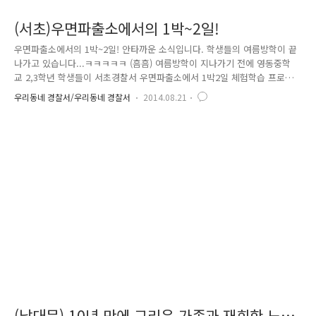
(서초)우면파출소에서의 1박~2일!
우면파출소에서의 1박~2일! 안타까운 소식입니다. 학생들의 여름방학이 끝
나가고 있습니다...ㅋㅋㅋㅋㅋ (흠흠) 여름방학이 지나가기 전에 영동중학
교 2,3학년 학생들이 서초경찰서 우면파출소에서 1박2일 체험학습 프로그
램을 시행하였습니다. 함께 확인해 볼까요? 1박~2일! [로고 : KBS 1박2일]
우리동네 경찰서/우리동네 경찰서
2014.08.21
1박2일 체험프로그램은 [1차]14. 8. 7(목) 10:00 ~ 8. 8(금) 01:00, [2차] 8.
14(목) 10:00 ~ 15.(금) 01:00 두번에 걸쳐서 영동중학교 학생 31명이 참여
하여 이루어졌습니다. 오전에는 서초구 우면동 관문사에서 간략히 경찰 업
무와 프로그램에 대해서 소개를 하고, 전통차를 체험하는 시간을 갖습니다
^^ 우면파출소장(경감 김태완)이 직접 학생들에게 소개를 하고 있습니다.
관..
(남대문) 10년 만에 그리운 가족과 재회한 노숙