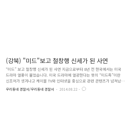
한 시책을 추진하고 있는데요. 먼저 지구대ㆍ파출소에서는 약 4,000여 명
의 주..
(강북) "미드"보고 철창행 신세가 된 사연
“미드” 보고 철창행 신세가 된 사연 지금으로부터 8년 전 한국에서는 미국
드라마 열풍이 불었습니다. 미국 드라마에 열광한다는 뜻의 “미드족”이란
신조어가 생겨나고 케이블 TV와 인터넷을 중심으로 관련 콘텐츠가 넘쳐났
었고 지금도 많은 관심 속에 방영되고 있습니다. 그런데 미드를 보고 철창
우리동네 경찰서/우리동네 경찰서
2014.08.22
행 신세가 된 사람들이 있습니다. 강북경찰서는 미국드라마“브레이킹 베드
(Breaking Bad)와 미국 인터넷 사이트 등을 보고 필로폰 제조법을 독학으
로 터득해 필로폰을 제조․유통한 일당 4명을 검거하였습니다. 필로폰 제
조․유통한 일당들은 지난 2013년 월 중순경 초등학교 후배인 쌍둥이 형제
김 00들이 선배인 박00(제조책)에게 “필로폰을 만들어 팔면 돈을 쉽게 볼
수 있다, 영어를 잘하는 형이 인터넷 검색과 미국 드라..