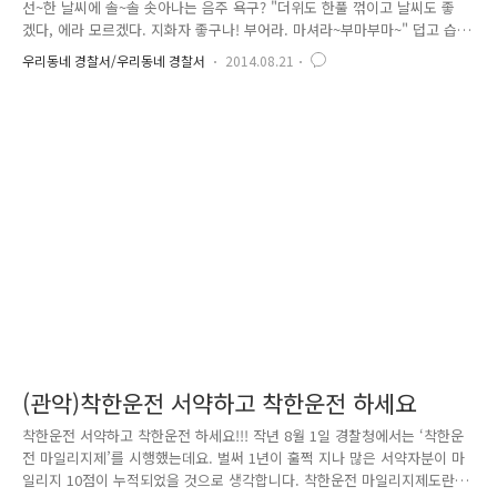
선~한 날씨에 솔~솔 솟아나는 음주 욕구? "더위도 한풀 꺾이고 날씨도 좋
겠다, 에라 모르겠다. 지화자 좋구나! 부어라. 마셔라~부마부마~" 덥고 습
하던 여름 날씨도 바이바이. 선선한 가을 날씨가 한창인 요즘. 그동안 에어
우리동네 경찰서/우리동네 경찰서
2014.08.21
컨 바람만 찾아 꼭꼭 숨겨두었던 '음주 욕구'가 발동하는 시기가 왔네요.
혹자는 가을은 독서의 계절이라고 하지만, 가을 날씨는 무얼 하더라도 좋
은 날씨죠^^. 사랑하는 사람들과 술잔도 나누고 행복도 함께 나누는 '술자
리'. 다들 많아지고 있지는 않으신가요? 발그레~한 얼굴로 기쁨을 만끽하
는 것도 좋습니다! 하지만~여기 꼭! 반드시! Must! Have to! 반드시! 잊어
서는 안 될 것이 있지요! 바로 '음주운..
(관악)착한운전 서약하고 착한운전 하세요
착한운전 서약하고 착한운전 하세요!!! 작년 8월 1일 경찰청에서는 ‘착한운
전 마일리지제’를 시행했는데요. 벌써 1년이 훌쩍 지나 많은 서약자분이 마
일리지 10점이 누적되었을 것으로 생각합니다. 착한운전 마일리지제도란?