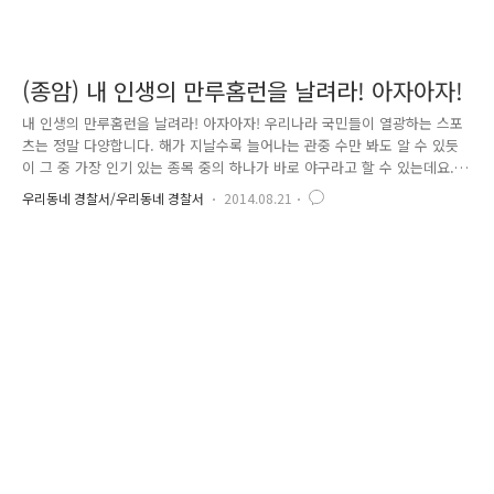
(종암) 내 인생의 만루홈런을 날려라! 아자아자!
내 인생의 만루홈런을 날려라! 아자아자! 우리나라 국민들이 열광하는 스포
츠는 정말 다양합니다. 해가 지날수록 늘어나는 관중 수만 봐도 알 수 있듯
이 그 중 가장 인기 있는 종목 중의 하나가 바로 야구라고 할 수 있는데요.
바야흐로 전 국민 야구 전성시대에 도전장을 던진 학생들이 있습니다. 바
우리동네 경찰서/우리동네 경찰서
2014.08.21
로 아자아자 야구단입니다. 여기서 잠깐!! 아자아자 야구단이 뭔가요? 야구
를 사랑하는 학생들이 뭉쳤다! 야구단 명칭 에 대해 잠시 소개해 드릴게요.
Anytime Just Ask! Always with the Jong-Am! 의 약자로 "언제든지
요청만 하세요! 종암이 항상 함께 합니다"라는 뜻이랍니다. 야구단은 청소
년에게 올바른 문화활동 기회를 제공하여 비행을 사전 예방하고 건전한 청
소년 문화 육성을 위해 종암경찰서..