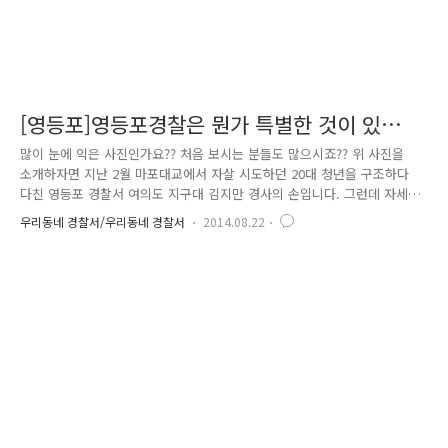
[영등포]영등포경찰은 뭔가 특별한 것이 있
다???
많이 눈에 익은 사진인가요?? 처음 보시는 분들도 많으시죠?? 위 사진을
소개하자면 지난 2월 마포대교에서 자살 시도하던 20대 청년을 구조하다
다친 영등포 경찰서 여의도 지구대 김지만 경사의 손입니다. 그런데 자세
히 보시면 조그마하게 다양한 사진이 합쳐져 있는 것을 볼 수 있는데요 지
우리동네 경찰서/우리동네 경찰서
2014.08.22
난 1년간 영등포경찰의 사진을 모아 이미지 타일 기법으로 재구성을 해보
았습니다. 그럼 지난 1년 영등포 경찰서에서 어떤 일이 있었는지 천천히 구
경해보세요 먼저 지난 11월 경찰청에서 실시한 ‘고객만족 경진대회’에서
지금은 2기동단에서 근무 중인 박근옥 경위가 대상을 차지한 순간입니다.
당시 순찰사각지대를 해소하고 주민들과의 교감을 늘리고자 우리서에서 실
시한 순찰 실명제 포돌이 톡. 톡!(Podori Talk-Talk)은 이..