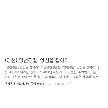
연습하고..공연이 끝난 뒤에 허무함이 남았더라는.. 열심히 공연을 준비했
을 학생들의 모습이 상상 되더군요. 한 팀의 공연이 끝날 때마다 모두들 함
성을 지르며 응원을 하는 언남고등학교 학생들입니다. 여학생들의 댄스
공..
(양천) 양천경찰, 양심을 잡아라
"양천경찰, 양심을 잡아라" 서울양천경찰은 “양천경찰, 양심을 잡아라”라
는 캐치프레이즈를 선정하여 2014년 하반기『국민중심, 주민만족』을 최
우선 가치로 삼아 업무를 하고 있습니다. “양천경찰, 양심을 잡아라”라는
캐치프레이즈는 주민과 내부구성원, 『두 마음(兩心)』을 사로잡고 자치
우리동네 경찰서/우리동네 경찰서
2014.08.26
흐트러질 수 있는「양천경찰 양심(良心)」을 바로잡아「양천주민의 마음
(陽心)」을 잡겠다는 다의적 의미를 담고 있는데요. 지난 8월 4일부터 이틀
간 전 직원이 함께 『양천경찰, 양심을 잡아라 캠페인』을 실시하여 주민
을 위한 양천경찰로 자리매김할 수 있도록 한마음을 모아 열정을 다할 것
을 다짐하였습니다. 양천경찰서에서는 양천주민의 마음을 잡기 위해 다양