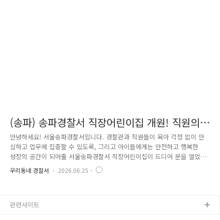
의 안전망을 더욱 촘촘하게 구축했습니다. 학생들이 자주 이용하는 통학로
와 학교 주변의 위험요인을 직접 확인하고,현장 상황에 맞는 맞춤형 예방
활동을 펼치며 학생들이 안심하고 귀가할 수 있는 환경 ..
(송파) 송파경찰서 직장어린이집 개원! 직원의
육아 부담을 덜어주는 따뜻한 공간
안녕하세요! 서울송파경찰서입니다. 경찰관과 직원들이 육아 걱정 없이 안
심하고 업무에 집중할 수 있도록, 그리고 아이들에게는 안전하고 행복한
성장의 공간이 되어줄 서울송파경찰서 직장어린이집이 드디어 문을 열었습
니다. 가정친화적인 근무환경 조성을 위해 마련된 직장어린이집의 개원 소
우리동네 경찰서
2026.06.25
식과 현장을 함께 소개합니다. 직원들에게 믿고 맡길 수 있는 보육환경을
제공하고일·가정 양립을 지원하기 위해 건립된 이번 어린이집은 약 1년 3
개월간의 공사를 거쳐 완공되었습니다. 위치: 서울시 송파구 백제고분로15
관련사이트
길 5규모: 연면적 608.17㎡(지하 1층~지상 3층)정식 개원: 2026년 7월 1일
정식 개원에 앞서 어린이집의 새로운 출발을 축하하는 개원식도 개최되었