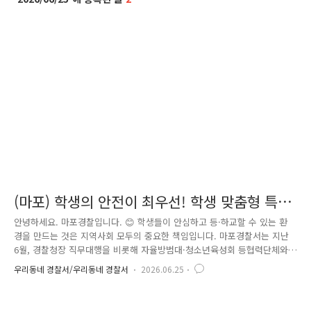
(마포) 학생의 안전이 최우선! 학생 맞춤형 특별
치안활동 실시
안녕하세요. 마포경찰입니다. 😊 학생들이 안심하고 등·하교할 수 있는 환
경을 만드는 것은 지역사회 모두의 중요한 책임입니다. 마포경찰서는 지난
6월, 경찰청장 직무대행을 비롯해 자율방범대·청소년육성회 등협력단체와
함께 학생 맞춤형 특별 치안활동을 실시하며학생들의 안전한 등·하굣길 조
우리동네 경찰서/우리동네 경찰서
2026.06.25
성을 위한 현장 중심의 예방활동을 펼쳤습니다. 학생들의 안전을 위한 현
장 중심 예방활동 마포경찰서는 학생들의 하굣길에 직접 진출해 통학로를
세심하게 점검하고,협력단체와 함께 합동순찰을 실시하며 학교 주변 곳곳