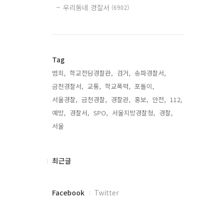
우리동네 경찰서
(6902)
Tag
범죄,
학교전담경찰관,
검거,
송파경찰서,
금천경찰서,
교통,
학교폭력,
포돌이,
서울경찰,
금천경찰,
경찰관,
홍보,
안전,
112,
예방,
경찰서,
SPO,
서울지방경찰청,
경찰,
서울,
최
최근글
근
글
페
Facebook
Twitter
이
스