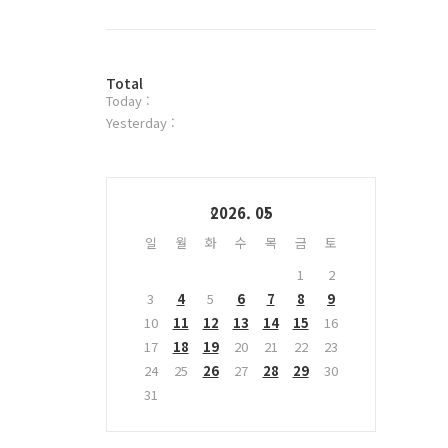
북
트
위
터
방
플
Total
Today :
문
러
자
그
Yesterday :
수
인
Calendar
2026. 05
일
월
화
수
목
금
토
1
2
3
4
5
6
7
8
9
10
11
12
13
14
15
16
17
18
19
20
21
22
23
24
25
26
27
28
29
30
31