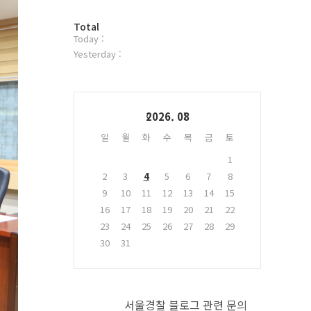
터
방
플
Total
Today :
문
러
자
그
Yesterday :
수
인
Calendar
2026. 08
일
월
화
수
목
금
토
1
2
3
4
5
6
7
8
9
10
11
12
13
14
15
16
17
18
19
20
21
22
23
24
25
26
27
28
29
30
31
서울경찰 블로그 관련 문의