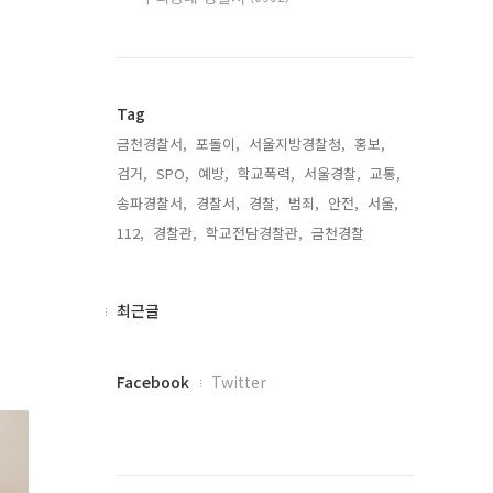
Tag
금천경찰서,
포돌이,
서울지방경찰청,
홍보,
검거,
SPO,
예방,
학교폭력,
서울경찰,
교통,
송파경찰서,
경찰서,
경찰,
범죄,
안전,
서울,
112,
경찰관,
학교전담경찰관,
금천경찰,
최
최근글
근
글
페
Facebook
Twitter
이
스
북
트
위