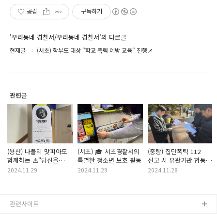
공감
구독하기
'우리동네 경찰서/우리동네 경찰서'의 다른글
현재글
(서초) 학부모 대상 "학교 폭력 예방 교육" 진행📌
관련글
(용산) 나폴리 맛피아도
(서초) 🎓 서초경찰서의
(중랑) 집단폭력 112
함께하는 ⚠️“당신을
특별한 청소년 보호 활동
신고 시 유관기관 합동
위한 폴리스라인“
FTX를 진행했습니다!
2024.11.29
2024.11.29
2024.11.28
캠페인⚠️
관련사이트