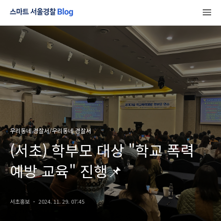
우리동네 경찰서/우리동네 경찰서
(서초) 학부모 대상 "학교 폭력
예방 교육" 진행📌
서초홍보
2024. 11. 29. 07:45