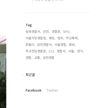
Tag
송파경찰서,
안전,
경찰관,
SPO,
서울지방경찰청,
예방,
범죄,
학교폭력,
포돌이,
금천경찰서,
서울경찰,
홍보,
학교전담경찰관,
112,
경찰서,
서울,
검거,
경찰,
교통,
금천경찰,
최
최근글
근
글
페
Facebook
Twitter
이
스
북