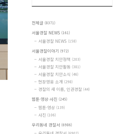
전체글
(8371)
서울경찰 NEWS
(161)
서울경찰 NEWS
(158)
서울경찰이야기
(972)
서울경찰 치안정책
(203)
서울경찰 치안활동
(381)
서울경찰 치안소식
(46)
현장영웅 소개
(298)
경찰의 새 이름, 인권경찰
(44)
웹툰·영상·사진
(245)
웹툰·영상
(139)
사진
(106)
우리동네 경찰서
(6986)
우리동네 경찰서
(6902)