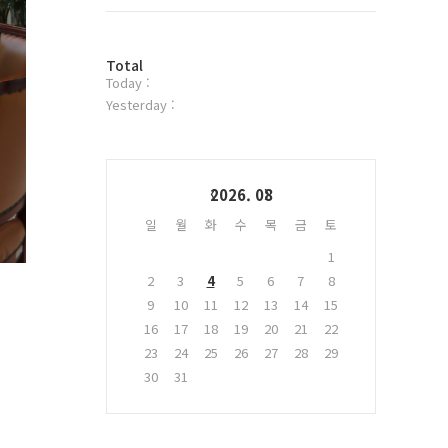
트
위
터
방
플
Total
Today :
문
러
자
그
Yesterday :
수
인
Calendar
2026. 08
일
월
화
수
목
금
토
1
2
3
4
5
6
7
8
9
10
11
12
13
14
15
16
17
18
19
20
21
22
23
24
25
26
27
28
29
30
31