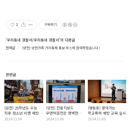
2
구독하기
'우리동네 경찰서/우리동네 경찰서'의 다른글
현재글
(양천) 양천가족 거리축제 홍보 부스에 참여하였습니다 !
관련글
(금천) 25학년도 수능
(양천) 전동킥보드
(영등포) 찾아가는
직후 청소년 비행 예방
무면허운전은 명백한
학교폭력 예방 교육 실시
합동 캠페인
범죄입니다~!
2024.11.06
2024.11.06
2024.11.05