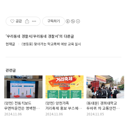
공감
구독하기
'우리동네 경찰서/우리동네 경찰서'의 다른글
현재글
(영등포) 찾아가는 학교폭력 예방 교육 실시
관련글
(양천) 전동킥보드
(양천) 양천가족
(동대문) 경희대학교
무면허운전은 명백한
거리축제 홍보 부스에
두바퀴 차 교통안전
범죄입니다~!
참여하였습니다 !
캠페인 🚲🛴〰
2024.11.06
2024.11.06
2024.11.05