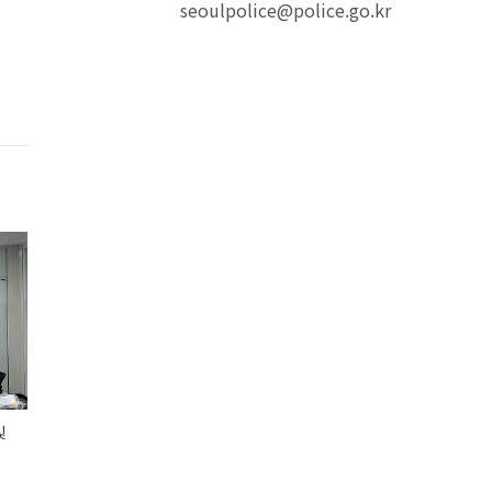
seoulpolice@police.go.kr
및