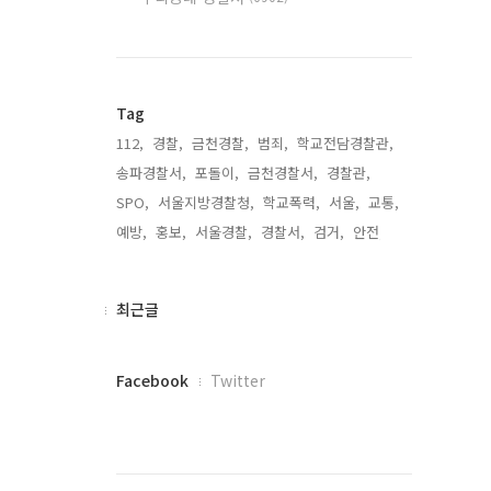
Tag
112,
경찰,
금천경찰,
범죄,
학교전담경찰관,
송파경찰서,
포돌이,
금천경찰서,
경찰관,
SPO,
서울지방경찰청,
학교폭력,
서울,
교통,
예방,
홍보,
서울경찰,
경찰서,
검거,
안전,
최
최근글
근
글
페
Facebook
Twitter
이
스
북
트
위