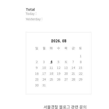
터
방
플
Total
Today :
문
러
자
그
Yesterday :
수
인
Calendar
2026. 08
일
월
화
수
목
금
토
1
2
3
4
5
6
7
8
9
10
11
12
13
14
15
16
17
18
19
20
21
22
23
24
25
26
27
28
29
30
31
서울경찰 블로그 관련 문의