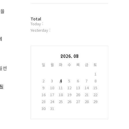
트
위
형을
터
방
플
Total
Today :
문
러
자
그
Yesterday :
수
인
에
Calendar
2026. 08
일
월
화
수
목
금
토
일선
1
2
3
4
5
6
7
8
보될
9
10
11
12
13
14
15
16
17
18
19
20
21
22
23
24
25
26
27
28
29
30
31