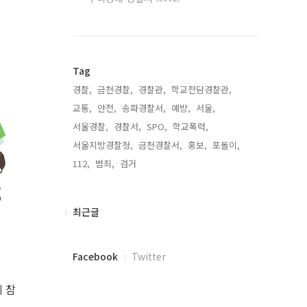
Tag
경찰,
금천경찰,
경찰관,
학교전담경찰관,
교통,
안전,
송파경찰서,
예방,
서울,
서울경찰,
경찰서,
SPO,
학교폭력,
서울지방경찰청,
금천경찰서,
홍보,
포돌이,
112,
범죄,
검거,
최
최근글
근
글
페
Facebook
Twitter
이
스
 참
북