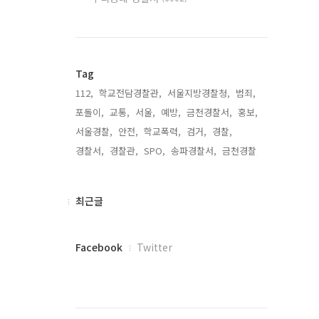
Tag
112,
학교전담경찰관,
서울지방경찰청,
범죄,
포돌이,
교통,
서울,
예방,
금천경찰서,
홍보,
서울경찰,
안전,
학교폭력,
검거,
경찰,
경찰서,
경찰관,
SPO,
송파경찰서,
금천경찰,
최
최근글
근
글
페
Facebook
Twitter
이
스
북
트
위