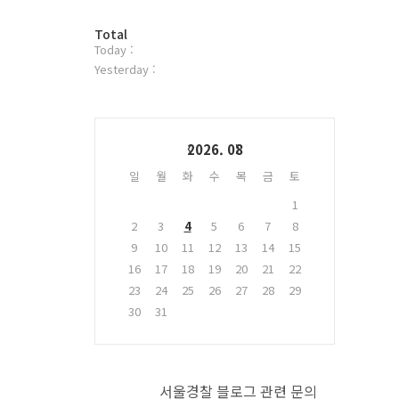
터
방
플
Total
Today :
문
러
자
그
Yesterday :
수
인
Calendar
2026. 08
일
월
화
수
목
금
토
1
2
3
4
5
6
7
8
9
10
11
12
13
14
15
16
17
18
19
20
21
22
23
24
25
26
27
28
29
30
31
서울경찰 블로그 관련 문의