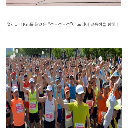
멀리.. 21Km를 달려온 “선 • 선 • 선”이 드디어 결승점을 향해 !