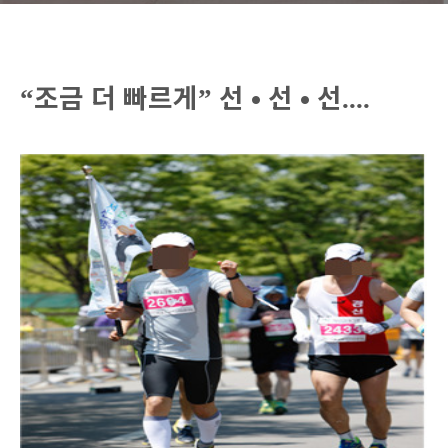
조금 더 빠르게
선
•
선
•
선
“
”
....