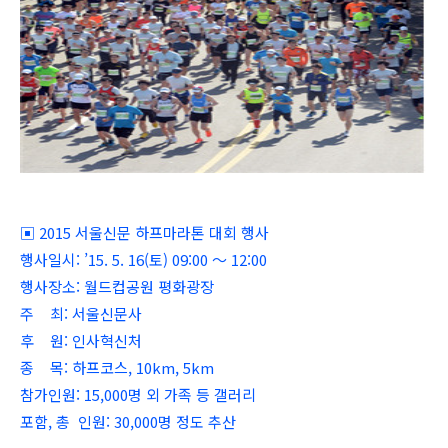
▣ 2015 서울신문 하프마라톤 대회 행사
행사일시: ’15. 5. 16(토) 09:00 ～ 12:00
행사장소: 월드컵공원 평화광장
주 최: 서울신문사
후 원: 인사혁신처
종 목: 하프코스, 10km, 5km
참가인원: 15,000명 외 가족 등 갤러리
포함, 총 인원: 30,000명 정도 추산