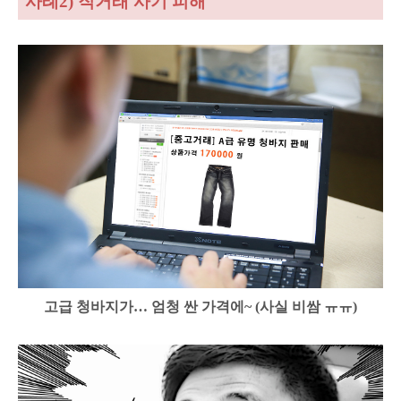
사례2) 직거래 사기 피해
고급 청바지가… 엄청 싼 가격에~ (사실 비쌈 ㅠㅠ)