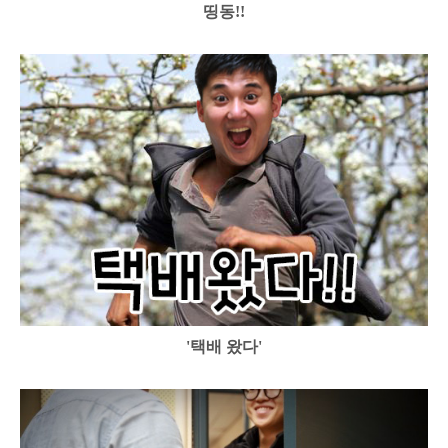
띵동!!
'택배 왔다'