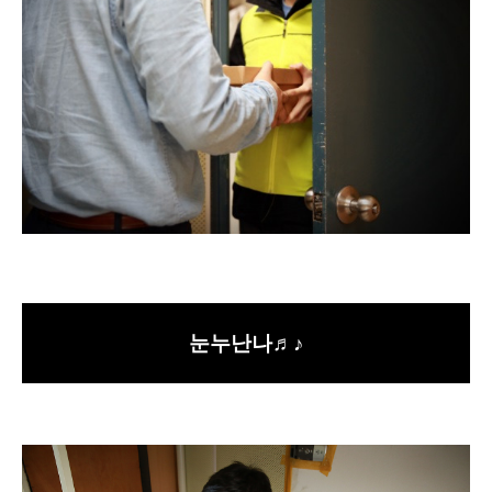
눈누난나♬♪