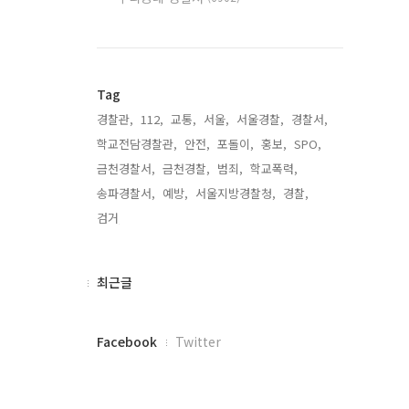
Tag
경찰관,
112,
교통,
서울,
서울경찰,
경찰서,
학교전담경찰관,
안전,
포돌이,
홍보,
SPO,
금천경찰서,
금천경찰,
범죄,
학교폭력,
송파경찰서,
예방,
서울지방경찰청,
경찰,
검거,
최
최근글
근
글
페
Facebook
Twitter
이
스
북