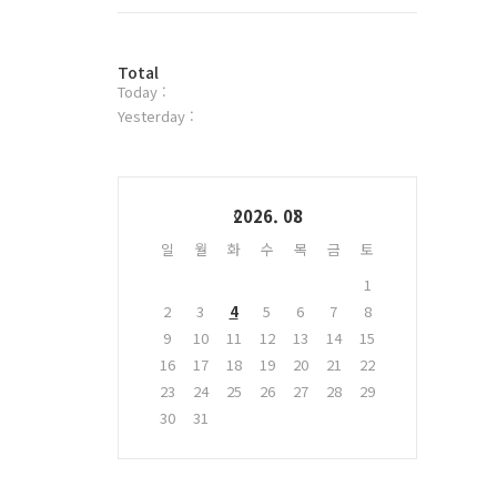
트
위
터
방
플
Total
Today :
문
러
자
그
Yesterday :
수
인
Calendar
2026. 08
일
월
화
수
목
금
토
1
2
3
4
5
6
7
8
9
10
11
12
13
14
15
16
17
18
19
20
21
22
23
24
25
26
27
28
29
30
31