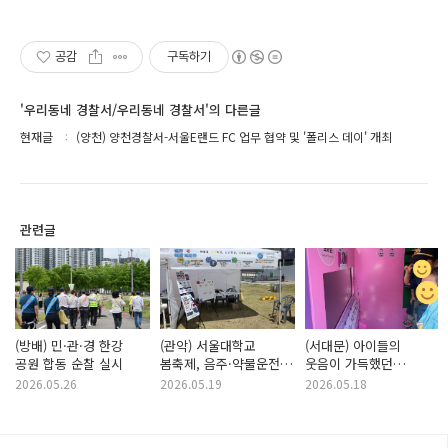
공감
구독하기
'우리동네 경찰서/우리동네 경찰서'의 다른글
현재글
(양천) 양천경찰서-서울E랜드 FC 업무 협약 및 '폴리스 데이' 개최
관련글
(방배) 민·관·경 한강
(관악) 서울대학교
(서대문) 아이들의
공원 합동 순찰 실시
봄축제, 음주·약물운전
웃음이 가득했던
체험하고 키캡
어린이날 행사
2026.05.26
2026.05.19
2026.05.18
받아가자!!
현장속으로🎈