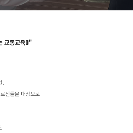
 교통교육🚦"
일,
어르신들을 대상으로
도