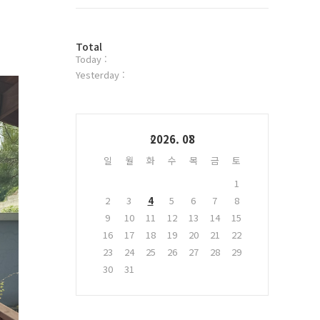
트
위
터
방
플
Total
Today :
문
러
자
그
Yesterday :
수
인
Calendar
2026. 08
일
월
화
수
목
금
토
1
2
3
4
5
6
7
8
9
10
11
12
13
14
15
16
17
18
19
20
21
22
23
24
25
26
27
28
29
30
31