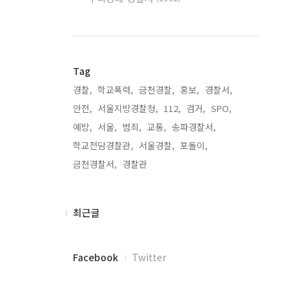
Tag
경찰,
학교폭력,
금천경찰,
홍보,
경찰서,
안전,
서울지방경찰청,
112,
검거,
SPO,
예방,
서울,
범죄,
교통,
송파경찰서,
학교전담경찰관,
서울경찰,
포돌이,
금천경찰서,
경찰관,
최
최근글
근
글
페
Facebook
Twitter
이
스
북