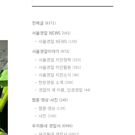
전체글
(8371)
서울경찰 NEWS
(161)
서울경찰 NEWS
(158)
서울경찰이야기
(972)
서울경찰 치안정책
(203)
서울경찰 치안활동
(381)
서울경찰 치안소식
(46)
현장영웅 소개
(298)
경찰의 새 이름, 인권경찰
(44)
웹툰·영상·사진
(245)
웹툰·영상
(139)
사진
(106)
우리동네 경찰서
(6986)
우리동네 경찰서
(6902)