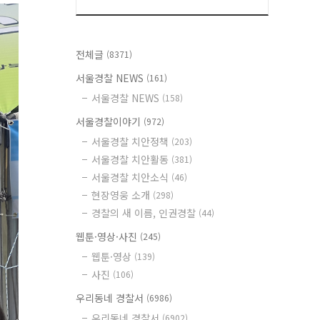
전체글
(8371)
서울경찰 NEWS
(161)
서울경찰 NEWS
(158)
서울경찰이야기
(972)
서울경찰 치안정책
(203)
서울경찰 치안활동
(381)
서울경찰 치안소식
(46)
현장영웅 소개
(298)
경찰의 새 이름, 인권경찰
(44)
웹툰·영상·사진
(245)
웹툰·영상
(139)
사진
(106)
우리동네 경찰서
(6986)
우리동네 경찰서
(6902)