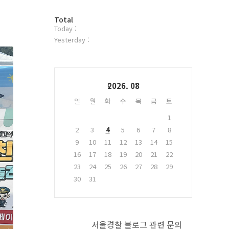
터
방
플
Total
Today :
문
러
자
그
Yesterday :
수
인
Calendar
2026. 08
일
월
화
수
목
금
토
1
2
3
4
5
6
7
8
9
10
11
12
13
14
15
16
17
18
19
20
21
22
23
24
25
26
27
28
29
30
31
서울경찰 블로그 관련 문의