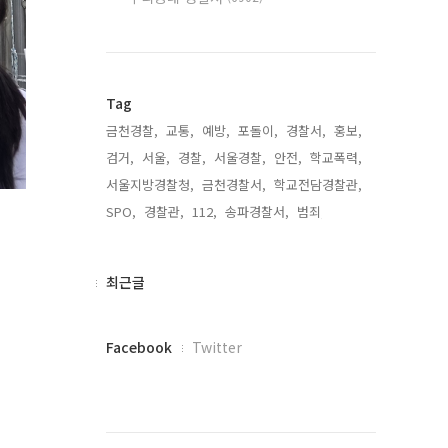
Tag
금천경찰,
교통,
예방,
포돌이,
경찰서,
홍보,
검거,
서울,
경찰,
서울경찰,
안전,
학교폭력,
서울지방경찰청,
금천경찰서,
학교전담경찰관,
SPO,
경찰관,
112,
송파경찰서,
범죄,
최
최근글
근
글
페
Facebook
Twitter
이
스
북
트
위