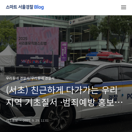
우리동네 경찰서/우리동네 경찰서
(서초) 친근하게 다가가는 우리
지역 기초질서 ·범죄예방 홍보
활동!
서초홍보
2025. 9. 29. 11:01