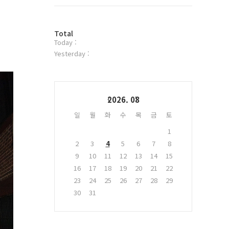
트
위
터
방
플
Total
Today :
문
러
자
그
Yesterday :
수
인
Calendar
2026. 08
일
월
화
수
목
금
토
1
2
3
4
5
6
7
8
9
10
11
12
13
14
15
16
17
18
19
20
21
22
23
24
25
26
27
28
29
30
31