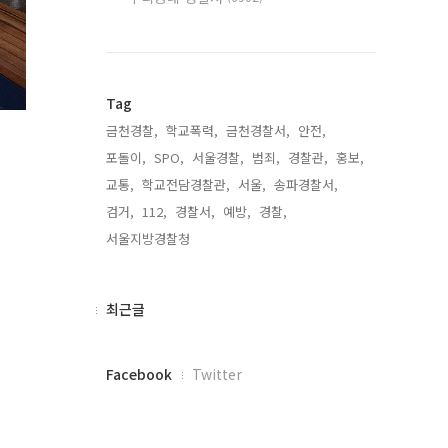
Tag
금천경찰,
학교폭력,
금천경찰서,
안전,
포돌이,
SPO,
서울경찰,
범죄,
경찰관,
홍보,
교통,
학교전담경찰관,
서울,
송파경찰서,
검거,
112,
경찰서,
예방,
경찰,
서울지방경찰청,
최
최근글
근
글
페
Facebook
Twitter
이
스
북