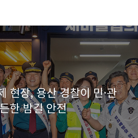
제 현장, 용산 경찰이 민·관
든한 밤길 안전