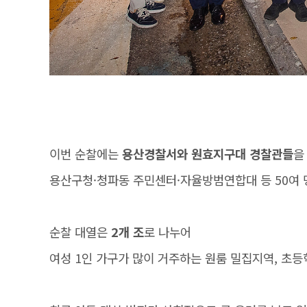
이번 순찰에는
용산경찰서와 원효지구대 경찰관들
을
용산구청·청파동 주민센터·자율방범연합대 등 50여 
순찰 대열은
2개 조
로 나누어
여성 1인 가구가 많이 거주하는 원룸 밀집지역, 초