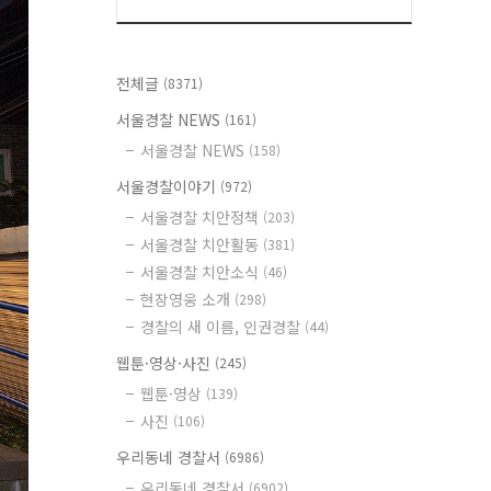
전체글
(8371)
서울경찰 NEWS
(161)
서울경찰 NEWS
(158)
서울경찰이야기
(972)
서울경찰 치안정책
(203)
서울경찰 치안활동
(381)
서울경찰 치안소식
(46)
현장영웅 소개
(298)
경찰의 새 이름, 인권경찰
(44)
웹툰·영상·사진
(245)
웹툰·영상
(139)
사진
(106)
우리동네 경찰서
(6986)
우리동네 경찰서
(6902)