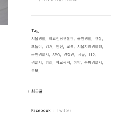
Tag
서울경찰,
학교전담경찰관,
금천경찰,
경찰,
포돌이,
검거,
안전,
교통,
서울지방경찰청,
금천경찰서,
SPO,
경찰관,
서울,
112,
경찰서,
범죄,
학교폭력,
예방,
송파경찰서,
홍보,
최
최근글
근
글
페
Facebook
Twitter
이
스
북