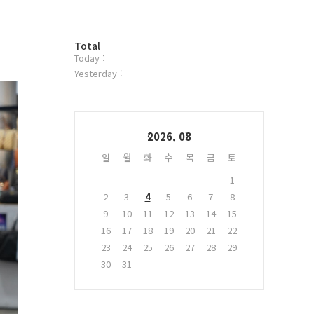
트
위
터
방
플
Total
Today :
문
러
자
그
Yesterday :
수
인
Calendar
2026. 08
일
월
화
수
목
금
토
1
2
3
4
5
6
7
8
9
10
11
12
13
14
15
16
17
18
19
20
21
22
23
24
25
26
27
28
29
30
31